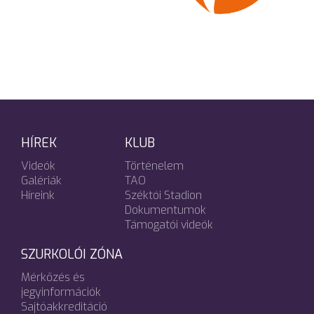
HÍREK
KLUB
Videók
Történelem
Galériák
TAO
Híreink
Széktói Stadion
Dokumentumok
Támogatói videók
SZURKOLÓI ZÓNA
Mérkőzés és
jegyinformációk
Sajtóakkreditáció