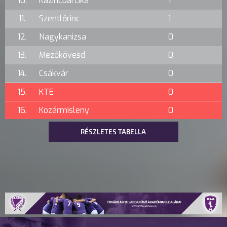
10.
Kazincbarcika
1
11.
Szentlőrinc
1
12.
Nagykanizsa
0
13.
Mezőkövesd
0
14.
Csákvár
0
15.
KTE
0
16.
Kozármisleny
0
RÉSZLETES TABELLA