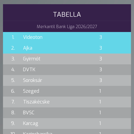
TABELLA
Merkantil Bank Liga 2026/2027
1.
Videoton
3
2.
Ajka
3
3.
Gyirmót
3
4.
DVTK
3
5.
Soroksár
3
6.
Szeged
1
7.
Tiszakécske
1
8.
BVSC
1
9.
Karcag
1