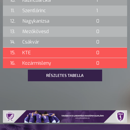
10.
Kazincbarcika
1
11.
Szentlőrinc
1
12.
Nagykanizsa
0
13.
Mezőkövesd
0
14.
Csákvár
0
15.
KTE
0
16.
Kozármisleny
0
RÉSZLETES TABELLA