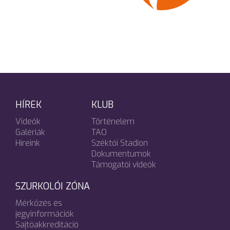
HÍREK
KLUB
Videók
Történelem
Galériák
TAO
Híreink
Széktói Stadion
Dokumentumok
Támogatói videók
SZURKOLÓI ZÓNA
Mérkőzés és
jegyinformációk
Sajtóakkreditáció