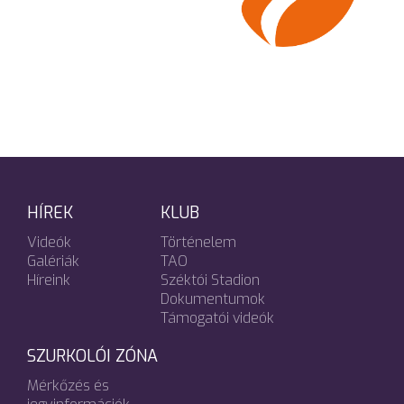
HÍREK
KLUB
Videók
Történelem
Galériák
TAO
Híreink
Széktói Stadion
Dokumentumok
Támogatói videók
SZURKOLÓI ZÓNA
Mérkőzés és