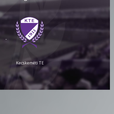
-
Kecskeméti TE