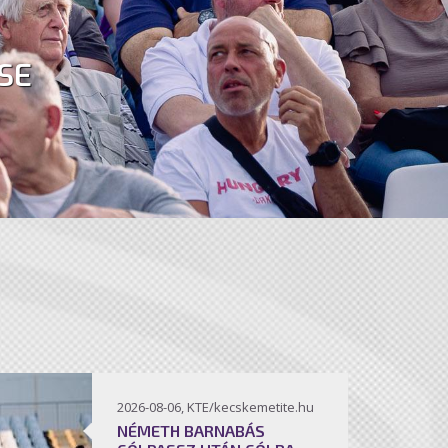
SE
2026-08-06, KTE/kecskemetite.hu
NÉMETH BARNABÁS