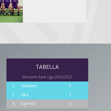
TABELLA
Merkantil Bank Liga 2026/2027
1.
Videoton
3
2.
Ajka
3
3.
Gyirmót
3