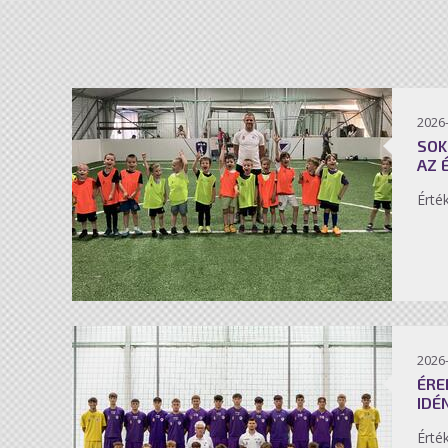
2026-
SOK
AZ 
Érté
2026-
ÉRE
IDÉ
Érté