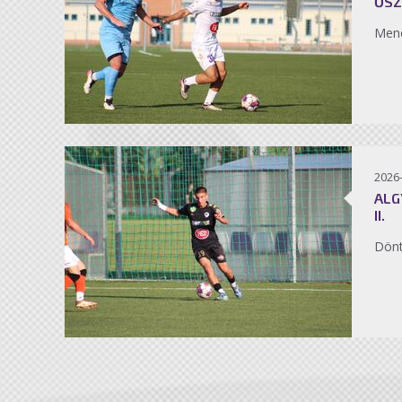
ŐSZ
Men
2026
ALG
II.
Dönt