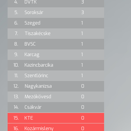
4.
DVTK
3
5.
Soroksár
3
6.
Szeged
1
7.
Tiszakécske
1
8.
BVSC
1
9.
Karcag
1
10.
Kazincbarcika
1
11.
Szentlőrinc
1
12.
Nagykanizsa
0
13.
Mezőkövesd
0
14.
Csákvár
0
15.
KTE
0
16.
Kozármisleny
0