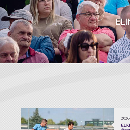
ELI
2026
ELK