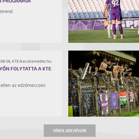
I PROGRAMJA
etrend.
-08-06, KTE/kecskemetite.hu
YŐN FOLYTATTA A KTE
etlen az edzőmeccsen.
HÍREK ARCHÍVUM