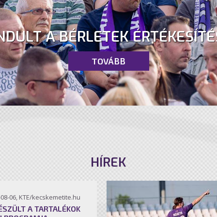
NDULT A BÉRLETEK ÉRTÉKESÍTÉ
TOVÁBB
HÍREK
-08-06, KTE/kecskemetite.hu
ÉSZÜLT A TARTALÉKOK