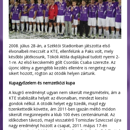
2008. július 28-án, a Széktói Stadionban játszotta első
élvonalbeli meccsét a KTE, ellenfelünk a Paks volt, mely
későbbi játékosunk, Tököli Attila duplájával tudott nyerni 2-
1-re. Az első kecskeméti gólt Csordás Csaba szerezte. Az
újonc idény a gyengébb kezdés ellenére is rengeteg nagy
sikert hozott, rögtön az ötödik helyen zártunk.
Kupagyőzelem és nemzetközi kupa
A kiugró eredményt ugyan nem sikerült megismételni, ám a
KTE stabilizálta helyét az élvonalban, mindezt kiesési
gondok nélkül. A ötödik helyet egy tizedik, majd egy
tizenkettedik követte, ám 2011-ben igazán méltó módon
sikerült megünnepelni a klub 100 éves centenáriumát. Az
időközben távozó, majd visszatérő Tomiszlav Sziviccsel újra
nagy eredményt hozott a csapat, 2011. május 17-én