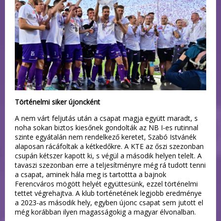
Történelmi siker újoncként
A nem várt feljutás után a csapat magja együtt maradt, s
noha sokan biztos kiesőnek gondolták az NB I-es rutinnal
szinte egyátalán nem rendelkező keretet, Szabó Istvánék
alaposan rácáfoltak a kétkedőkre. A KTE az őszi szezonban
csupán kétszer kapott ki, s végül a második helyen telelt. A
tavaszi szezonban erre a teljesítményre még rá tudott tenni
a csapat, aminek hála meg is tartottta a bajnok
Ferencváros mögött helyét együttesünk, ezzel történelmi
tettet végrehajtva. A klub torténetének legjobb eredménye
a 2023-as második hely, egyben újonc csapat sem jutott el
még korábban ilyen magasságokig a magyar élvonalban.