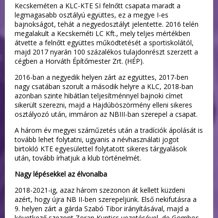
Kecskeméten a KLC-KTE SI felnőtt csapata maradt a
legmagasabb osztályú együttes, ez a megye I-es
bajnokságot, tehát a negyedosztályt jelentette. 2016 telén
megalakult a Kecskeméti LC Kft., mely teljes mértékben
átvette a felnőtt együttes működtetését a sportiskolától,
majd 2017 nyarán 100 százalékos tulajdonrészt szerzett a
cégben a Horváth Építőmester Zrt. (HÉP).
2016-ban a negyedik helyen zárt az együttes, 2017-ben
nagy csatában szorult a második helyre a KLC, 2018-ban
azonban szinte hibátlan teljesítménnyel bajnoki címet
sikerült szerezni, majd a Hajdúböszörmény elleni sikeres
osztályozó után, immáron az NBIII-ban szerepel a csapat.
A három év megyei száműzetés után a tradíciók ápolását is
tovább lehet folytatni, ugyanis a névhasználati jogot
birtokló KTE egyesülettel folytatott sikeres tárgyalások
után, tovább írhatjuk a klub történelmét.
Nagy lépésekkel az élvonalba
2018-2021-ig, azaz három szezonon át kellett küzdeni
azért, hogy újra NB II-ben szerepeljünk. Első nekifutásra a
9. helyen zárt a gárda Szabó Tibor irányításával, majd a
következő szezont Zoran Kuntics vezetésével, de Gombos