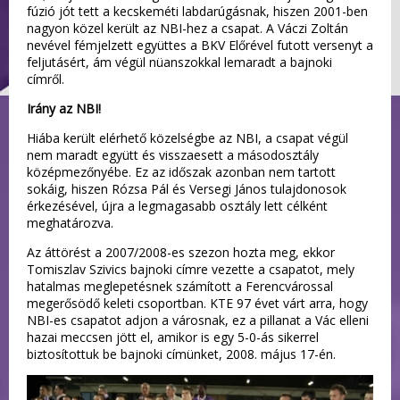
fúzió jót tett a kecskeméti labdarúgásnak, hiszen 2001-ben
nagyon közel került az NBI-hez a csapat. A Váczi Zoltán
nevével fémjelzett együttes a BKV Előrével futott versenyt a
feljutásért, ám végül nüanszokkal lemaradt a bajnoki
címről.
Irány az NBI!
Hiába került elérhető közelségbe az NBI, a csapat végül
nem maradt együtt és visszaesett a másodosztály
középmezőnyébe. Ez az időszak azonban nem tartott
sokáig, hiszen Rózsa Pál és Versegi János tulajdonosok
érkezésével, újra a legmagasabb osztály lett célként
meghatározva.
Az áttörést a 2007/2008-es szezon hozta meg, ekkor
Tomiszlav Szivics bajnoki címre vezette a csapatot, mely
hatalmas meglepetésnek számított a Ferencvárossal
megerősödő keleti csoportban. KTE 97 évet várt arra, hogy
NBI-es csapatot adjon a városnak, ez a pillanat a Vác elleni
hazai meccsen jött el, amikor is egy 5-0-ás sikerrel
biztosítottuk be bajnoki címünket, 2008. május 17-én.