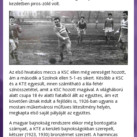
kezdetben piros-zöld volt.
Az első hivatalos meccs a KSC ellen még vereséget hozott,
ám a második a Szolnok ellen 5-1-es sikert. Később a KSC
és a KTE egyesült, innen számítható a lila-fehér
színösszetétel, amit a KSC hozott magával. A világháború
alatt csupa 18 év alatti fiatalból állt az együttes, ám ezt
követően útnak indult a fejlődés is, 1926-ban ugyanis a
mostani műkertvárosi műfüves létesítmény helyén,
megkapta első saját pályáját az együttes.
A magyar bajnokság rendszere ekkor még bontogatta
szárnyait, a KTE a kerületi bajnokságokban szerepelt,
kétszer (1923, 1930) bronzérmet szerzett. A harmincas