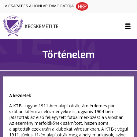
A CSAPAT ÉS A HONLAP TÁMOGATÓJA:
Történelem
A kezdetek
A KTE-t ugyan 1911-ben alapították, ám érdemes pár
szóban kitérni az előzményekre is, ugyanis 1904-ben
játszották az első feljegyzett futballmérkőzést a városban.
Az esemény mérföldkőnek számított, hiszen sorra
alapították ezek után a klubokat városunkban. A KTE-t végül
1911. június 11-én alapították meg a helyi munkások, színe