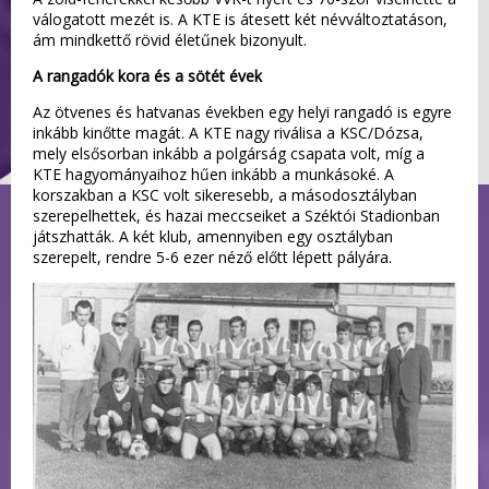
válogatott mezét is. A KTE is átesett két névváltoztatáson,
ám mindkettő rövid életűnek bizonyult.
A rangadók kora és a sötét évek
Az ötvenes és hatvanas években egy helyi rangadó is egyre
inkább kinőtte magát. A KTE nagy riválisa a KSC/Dózsa,
mely elsősorban inkább a polgárság csapata volt, míg a
KTE hagyományaihoz hűen inkább a munkásoké. A
korszakban a KSC volt sikeresebb, a másodosztályban
szerepelhettek, és hazai meccseiket a Széktói Stadionban
játszhatták. A két klub, amennyiben egy osztályban
szerepelt, rendre 5-6 ezer néző előtt lépett pályára.