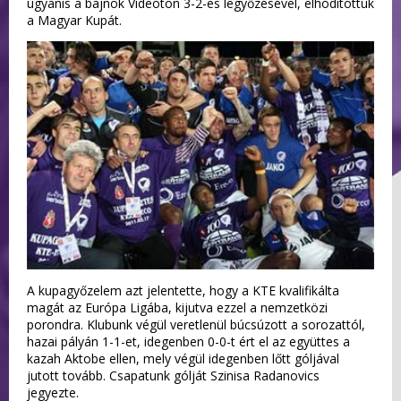
ugyanis a bajnok Videoton 3-2-es legyőzésével, elhódítottuk
a Magyar Kupát.
A kupagyőzelem azt jelentette, hogy a KTE kvalifikálta
magát az Európa Ligába, kijutva ezzel a nemzetközi
porondra. Klubunk végül veretlenül búcsúzott a sorozattól,
hazai pályán 1-1-et, idegenben 0-0-t ért el az együttes a
kazah Aktobe ellen, mely végül idegenben lőtt góljával
jutott tovább. Csapatunk gólját Szinisa Radanovics
jegyezte.