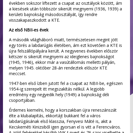
években sokszor liftezett a csapat az osztályok között, ám
a kiesések után többször sikerült megnyerni (1936, 1939) a
kerületi bajnokság másodosztályát, így rendre
visszakapaszkodott a KTE.
Az első NBII-es évek
A második világháboró miatt, természetesen megint jött
egy törés a labdarúgás életében, ám ezt követően a KTE is
újra felszállópályára került. A negyvenes években először
kétszer is sikerült megnyerni az ideiglenes bajnokságot
(1945, 1946), ekkor már a vasútállomás melletti pályán,
melyen 1945. október 28-án rendeztek először KTE
meccset.
1947-ben első ízben jutott fel a csapat az NBII-be, egészen
1954-ig szerepelt itt megszakítás nélkül. A legjobb
eredmény egy negyedik hely (1949) a bajnokság déli
csoportjában.
Érdemes kiemelni, hogy a korszakban újra reneszánszát
élte a klubalapítás, ekkortájt bukkant fel a város
labdarúgásának első klasszia, Fenyvesi Máté is, akit a
Kecskeméti Kinizsiből igen gyorsan el is vitt a Ferencváros.
A zöld-fehérekkel később VVK-t nyert és 76-szor viselhette a