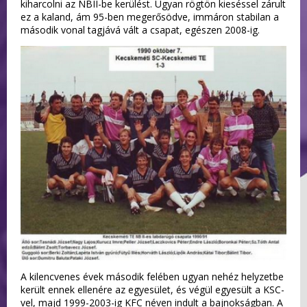
kiharcolni az NBII-be kerülést. Ugyan rögtön kieséssel zárult
ez a kaland, ám 95-ben megerősödve, immáron stabilan a
második vonal tagjává vált a csapat, egészen 2008-ig.
A kilencvenes évek második felében ugyan nehéz helyzetbe
került ennek ellenére az egyesület, és végül egyesült a KSC-
vel, majd 1999-2003-ig KFC néven indult a bajnokságban. A