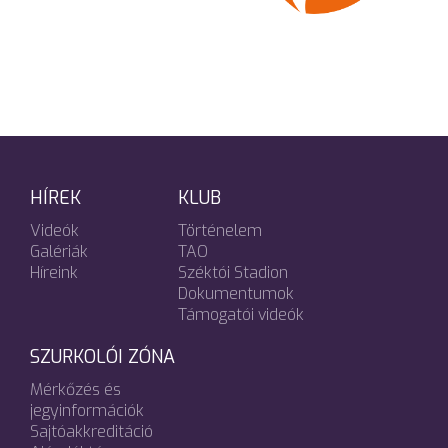
HÍREK
KLUB
Videók
Történelem
Galériák
TAO
Híreink
Széktói Stadion
Dokumentumok
Támogatói videók
SZURKOLÓI ZÓNA
Mérkőzés és
jegyinformációk
Sajtóakkreditáció