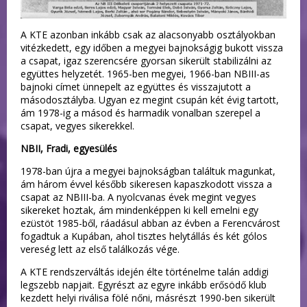
A KTE azonban inkább csak az alacsonyabb osztályokban
vitézkedett, egy időben a megyei bajnokságig bukott vissza
a csapat, igaz szerencsére gyorsan sikerült stabilizálni az
együttes helyzetét. 1965-ben megyei, 1966-ban NBIII-as
bajnoki címet ünnepelt az együttes és visszajutott a
másodosztályba. Ugyan ez megint csupán két évig tartott,
ám 1978-ig a másod és harmadik vonalban szerepel a
csapat, vegyes sikerekkel.
NBII, Fradi, egyesülés
1978-ban újra a megyei bajnokságban találtuk magunkat,
ám három évvel később sikeresen kapaszkodott vissza a
csapat az NBIII-ba. A nyolcvanas évek megint vegyes
sikereket hoztak, ám mindenképpen ki kell emelni egy
ezüstöt 1985-ből, ráadásul abban az évben a Ferencvárost
fogadtuk a Kupában, ahol tisztes helytállás és két gólos
vereség lett az első találkozás vége.
A KTE rendszerváltás idején élte történelme talán addigi
legszebb napjait. Egyrészt az egyre inkább erősödő klub
kezdett helyi riválisa fölé nőni, másrészt 1990-ben sikerült