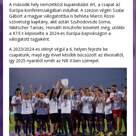
A második hely nemzetközi kupaindulást ért, a csapat az
Európa-konferencialigában indulhat. A szezon végén Szalai
Gábort a magyar válogatottba is behívta Marco Rossi
szövetségi kapitány, akit aztán Szuhodovszki Soma,
Nikitscher Tamás, Horváth Krisztofer követett még, utóbbi
a KTE-t képviselte a 2024-es Európa-bajnokságon a
válogatott tagjaként.
A 2023/2024-es idényt végül a 6. helyen fejezte be
csapatunk, majd egy évvel később búcsúzott az élvonaltól,
így 2025 nyarától ismét az NB II-ben szerepel.