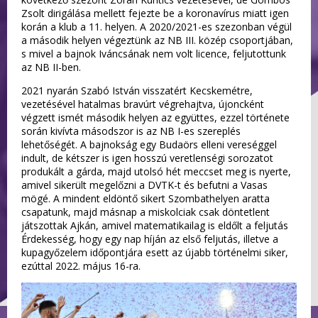
Zsolt dirigálása mellett fejezte be a koronavírus miatt igen
korán a klub a 11. helyen. A 2020/2021-es szezonban végül
a második helyen végeztünk az NB III. közép csoportjában,
s mivel a bajnok Iváncsának nem volt licence, feljutottunk
az NB II-ben.
2021 nyarán Szabó István visszatért Kecskemétre,
vezetésével hatalmas bravúrt végrehajtva, újoncként
végzett ismét második helyen az együttes, ezzel története
során kivívta másodszor is az NB I-es szereplés
lehetőségét. A bajnokság egy Budaörs elleni vereséggel
indult, de kétszer is igen hosszú veretlenségi sorozatot
produkált a gárda, majd utolsó hét meccset meg is nyerte,
amivel sikerült megelőzni a DVTK-t és befutni a Vasas
mögé. A mindent eldöntő sikert Szombathelyen aratta
csapatunk, majd másnap a miskolciak csak döntetlent
játszottak Ajkán, amivel matematikailag is eldőlt a feljutás
Érdekesség, hogy egy nap híján az első feljutás, illetve a
kupagyőzelem időpontjára esett az újabb történelmi siker,
ezúttal 2022. május 16-ra.