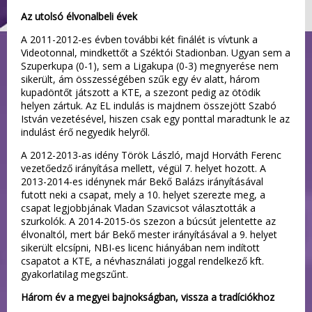
Az utolsó élvonalbeli évek
A 2011-2012-es évben további két finálét is vívtunk a
Videotonnal, mindkettőt a Széktói Stadionban. Ugyan sem a
Szuperkupa (0-1), sem a Ligakupa (0-3) megnyerése nem
sikerült, ám összességében szűk egy év alatt, három
kupadöntőt játszott a KTE, a szezont pedig az ötödik
helyen zártuk. Az EL indulás is majdnem összejött Szabó
István vezetésével, hiszen csak egy ponttal maradtunk le az
indulást érő negyedik helyről.
A 2012-2013-as idény Török László, majd Horváth Ferenc
vezetőedző irányítása mellett, végül 7. helyet hozott. A
2013-2014-es idénynek már Bekő Balázs irányításával
futott neki a csapat, mely a 10. helyet szerezte meg, a
csapat legjobbjának Vladan Szavicsot választották a
szurkolók. A 2014-2015-ös szezon a búcsút jelentette az
élvonaltól, mert bár Bekő mester irányításával a 9. helyet
sikerült elcsípni, NBI-es licenc hiányában nem indított
csapatot a KTE, a névhasználati joggal rendelkező kft.
gyakorlatilag megszűnt.
Három év a megyei bajnokságban, vissza a tradíciókhoz