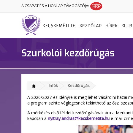
A CSAPAT ÉS A HONLAP TÁMOGATÓJA:
KEZDŐLAP
HÍREK
KLUB
Szurkolói kezdőrúgás
Infók
Kezdőrúgás
A 2026/2027-es idényre is meg lehet vásárolni hazai m
a program szinte véglegesnek tekinthető az őszi szezo
A mérkőzés első félidei kezdőrúgásának ára a Merkantil
kapcsán a
nyitray.andras@kecskemetite.hu
e-mail címe