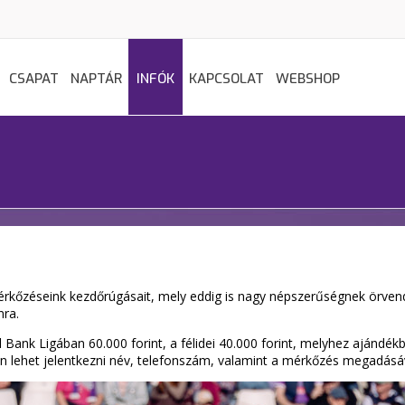
CSAPAT
NAPTÁR
INFÓK
KAPCSOLAT
WEBSHOP
érkőzéseink kezdőrúgásait, mely eddig is nagy népszerűségnek örvend
nra.
 Bank Ligában 60.000 forint, a félidei 40.000 forint, melyhez ajándék
n lehet jelentkezni név, telefonszám, valamint a mérkőzés megadásá