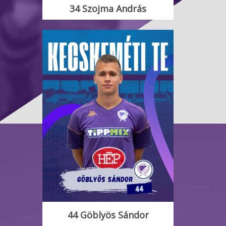
34 Szojma András
44 Göblyös Sándor