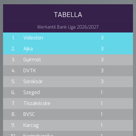
TABELLA
Merkantil Bank Liga 2026/2027
1.
Videoton
3
2.
Ajka
3
3.
Gyirmót
3
4.
DVTK
3
5.
Soroksár
3
6.
Szeged
1
7.
Tiszakécske
1
8.
BVSC
1
9.
Karcag
1