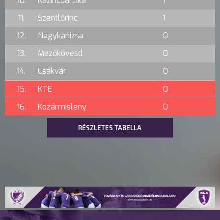
10.
Kazincbarcika
1
11.
Szentlőrinc
1
12.
Nagykanizsa
0
13.
Mezőkövesd
0
14.
Csákvár
0
15.
KTE
0
16.
Kozármisleny
0
RÉSZLETES TABELLA