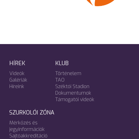
HÍREK
KLUB
Videók
Történelem
Galériák
TAO
Híreink
Széktói Stadion
Dokumentumok
Támogatói videók
SZURKOLÓI ZÓNA
Mérkőzés és
jegyinformációk
Sajtóakkreditáció