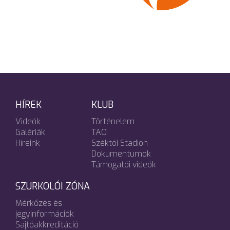
HÍREK
KLUB
Videók
Történelem
Galériák
TAO
Híreink
Széktói Stadion
Dokumentumok
Támogatói videók
SZURKOLÓI ZÓNA
Mérkőzés és
jegyinformációk
Sajtóakkreditáció