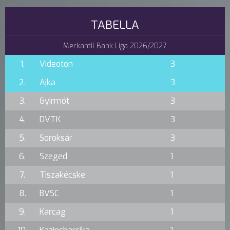
TABELLA
Merkantil Bank Liga 2026/2027
1.
Videoton
3
2.
Ajka
3
3.
Gyirmót
3
4.
DVTK
3
5.
Soroksár
3
6.
Szeged
1
7.
Tiszakécske
1
8.
BVSC
1
9.
Karcag
1