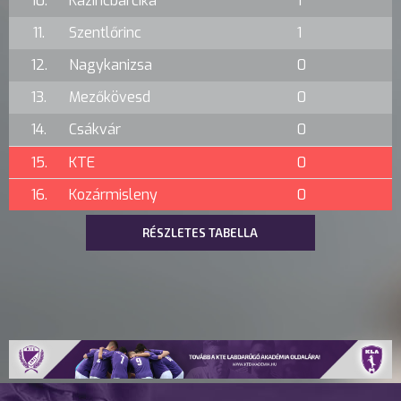
10.
Kazincbarcika
1
11.
Szentlőrinc
1
12.
Nagykanizsa
0
13.
Mezőkövesd
0
14.
Csákvár
0
15.
KTE
0
16.
Kozármisleny
0
RÉSZLETES TABELLA