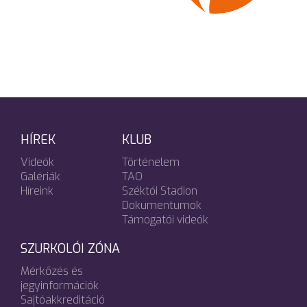
HÍREK
KLUB
Videók
Történelem
Galériák
TAO
Híreink
Széktói Stadion
Dokumentumok
Támogatói videók
SZURKOLÓI ZÓNA
Mérkőzés és
jegyinformációk
Sajtóakkreditáció