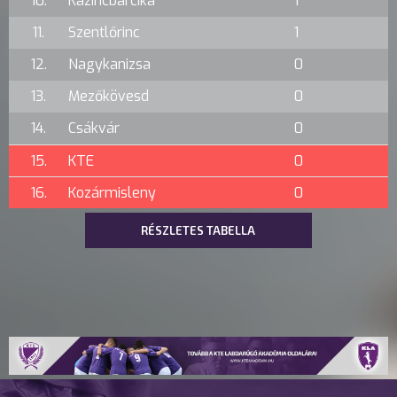
10.
Kazincbarcika
1
11.
Szentlőrinc
1
12.
Nagykanizsa
0
13.
Mezőkövesd
0
14.
Csákvár
0
15.
KTE
0
16.
Kozármisleny
0
RÉSZLETES TABELLA