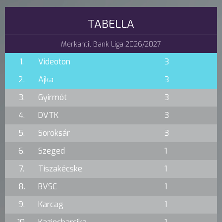
TABELLA
Merkantil Bank Liga 2026/2027
1.
Videoton
3
2.
Ajka
3
3.
Gyirmót
3
4.
DVTK
3
5.
Soroksár
3
6.
Szeged
1
7.
Tiszakécske
1
8.
BVSC
1
9.
Karcag
1