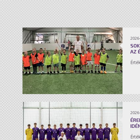
2026-
SOK
AZ 
Érté
2026-
ÉRE
IDÉ
Érté