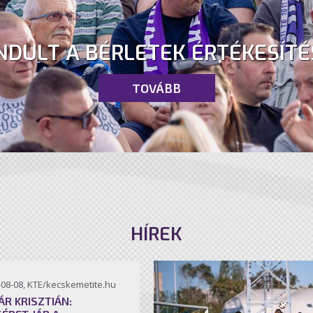
NDULT A BÉRLETEK ÉRTÉKESÍTÉ
TOVÁBB
HÍREK
-08-08, KTE/kecskemetite.hu
ÁR KRISZTIÁN: