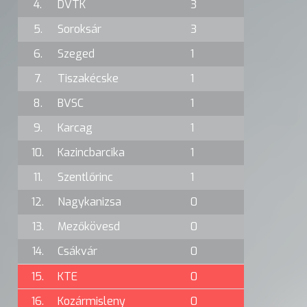
4.
DVTK
3
5.
Soroksár
3
6.
Szeged
1
7.
Tiszakécske
1
8.
BVSC
1
9.
Karcag
1
10.
Kazincbarcika
1
11.
Szentlőrinc
1
12.
Nagykanizsa
0
13.
Mezőkövesd
0
14.
Csákvár
0
15.
KTE
0
16.
Kozármisleny
0