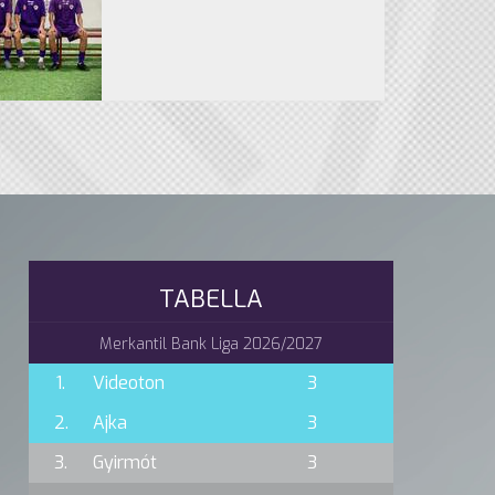
TABELLA
Merkantil Bank Liga 2026/2027
1.
Videoton
3
2.
Ajka
3
3.
Gyirmót
3