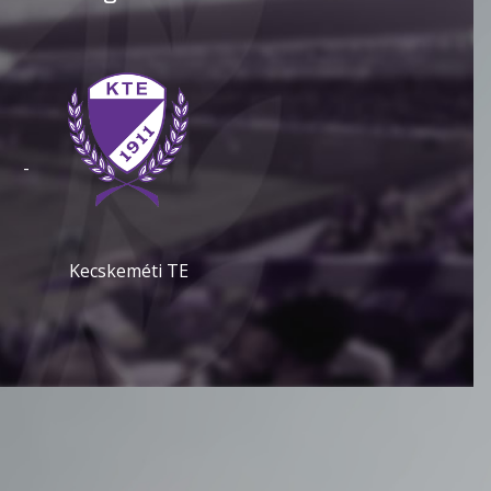
-
Kecskeméti TE