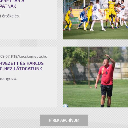
SÉRET JÁR A
PATNAK
i értékelés.
-08-07, KTE/kecskemetite.hu
RVEZETT ÉS HARCOS
C-HEZ LÁTOGATUNK
arangozó.
HÍREK ARCHÍVUM