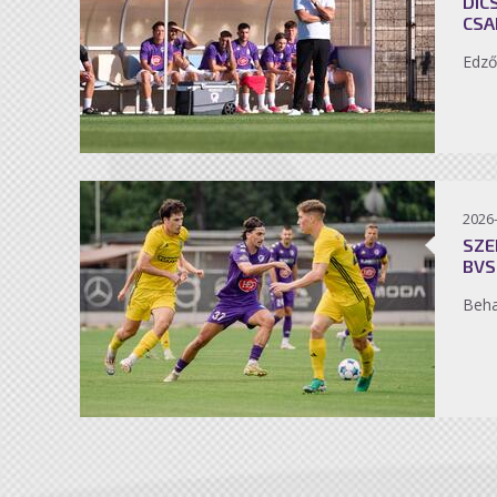
DIC
CSA
Edző
2026
SZE
BVS
Beh