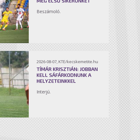
MEG ELSŐ SIKERÜNKET
Beszámoló.
2026-08-07, KTE/kecskemetite.hu
TÍMÁR KRISZTIÁN: JOBBAN
KELL SÁFÁRKODNUNK A
HELYZETEINKKEL
Interjú.