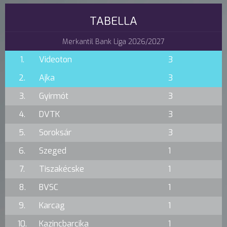
TABELLA
Merkantil Bank Liga 2026/2027
1.
Videoton
3
2.
Ajka
3
3.
Gyirmót
3
4.
DVTK
3
5.
Soroksár
3
6.
Szeged
1
7.
Tiszakécske
1
8.
BVSC
1
9.
Karcag
1
10.
Kazincbarcika
1