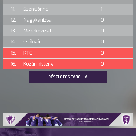
11.
Szentlőrinc
1
12.
Nagykanizsa
0
13.
Mezőkövesd
0
14.
Csákvár
0
15.
KTE
0
16.
Kozármisleny
0
RÉSZLETES TABELLA