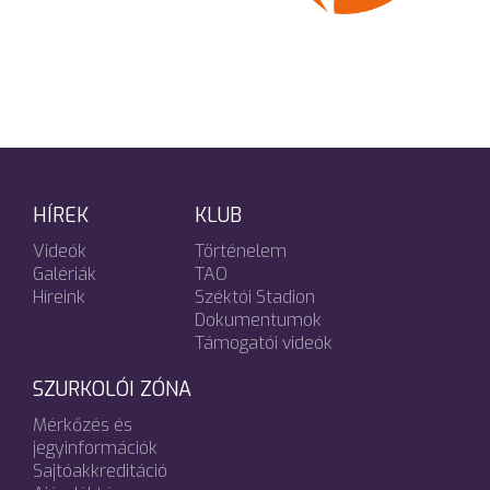
HÍREK
KLUB
Videók
Történelem
Galériák
TAO
Híreink
Széktói Stadion
Dokumentumok
Támogatói videók
SZURKOLÓI ZÓNA
Mérkőzés és
jegyinformációk
Sajtóakkreditáció