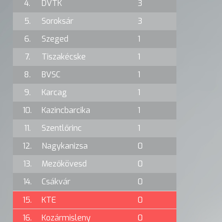
4.
DVTK
3
5.
Soroksár
3
6.
Szeged
1
7.
Tiszakécske
1
8.
BVSC
1
9.
Karcag
1
10.
Kazincbarcika
1
11.
Szentlőrinc
1
12.
Nagykanizsa
0
13.
Mezőkövesd
0
14.
Csákvár
0
15.
KTE
0
16.
Kozármisleny
0