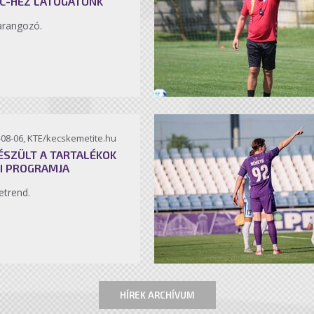
C-HEZ LÁTOGATUNK
arangozó.
-08-06, KTE/kecskemetite.hu
ÉSZÜLT A TARTALÉKOK
I PROGRAMJA
etrend.
HÍREK ARCHÍVUM