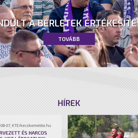
NDULT A BÉRLETEK ÉRTÉKESÍTÉ
TOVÁBB
HÍREK
-08-07, KTE/kecskemetite.hu
RVEZETT ÉS HARCOS