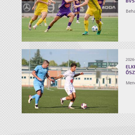
BVS
Beh
2026
ELK
ŐSZ
Men