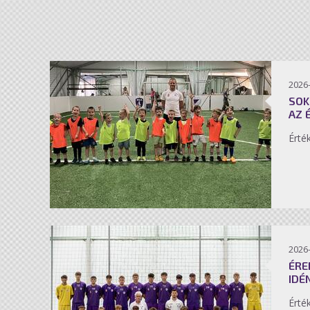
2026-
SOK
AZ 
Érté
2026-
ÉRE
IDÉ
Érté