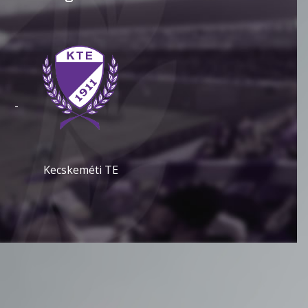
-
Kecskeméti TE