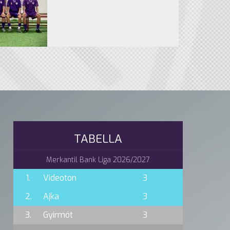
TABELLA
Merkantil Bank Liga 2026/2027
1.
Videoton
3
2.
Ajka
3
3.
Gyirmót
3