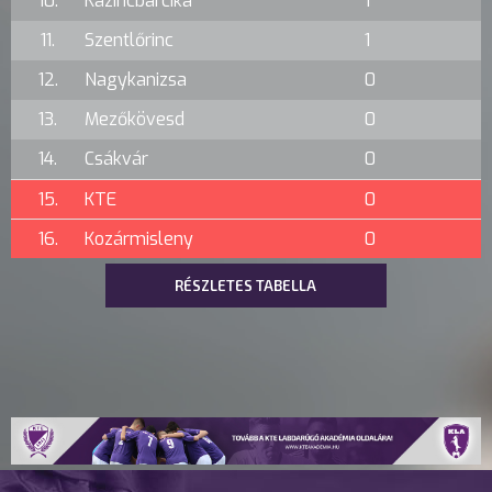
10.
Kazincbarcika
1
11.
Szentlőrinc
1
12.
Nagykanizsa
0
13.
Mezőkövesd
0
14.
Csákvár
0
15.
KTE
0
16.
Kozármisleny
0
RÉSZLETES TABELLA