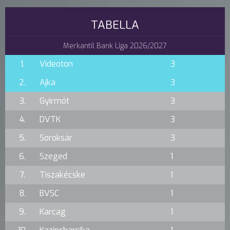
TABELLA
Merkantil Bank Liga 2026/2027
1.
Videoton
3
2.
Ajka
3
3.
Gyirmót
3
4.
DVTK
3
5.
Soroksár
3
6.
Szeged
1
7.
Tiszakécske
1
8.
BVSC
1
9.
Karcag
1