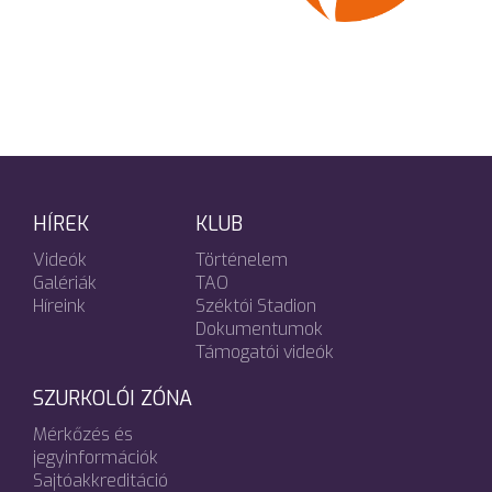
HÍREK
KLUB
Videók
Történelem
Galériák
TAO
Híreink
Széktói Stadion
Dokumentumok
Támogatói videók
SZURKOLÓI ZÓNA
Mérkőzés és
jegyinformációk
Sajtóakkreditáció