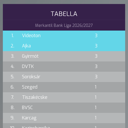
TABELLA
Merkantil Bank Liga 2026/2027
1.
Videoton
3
2.
Ajka
3
3.
Gyirmót
3
4.
DVTK
3
5.
Soroksár
3
6.
Szeged
1
7.
Tiszakécske
1
8.
BVSC
1
9.
Karcag
1