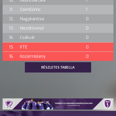
10.
Kazincbarcika
1
11.
Szentlőrinc
1
12.
Nagykanizsa
0
13.
Mezőkövesd
0
14.
Csákvár
0
15.
KTE
0
16.
Kozármisleny
0
RÉSZLETES TABELLA