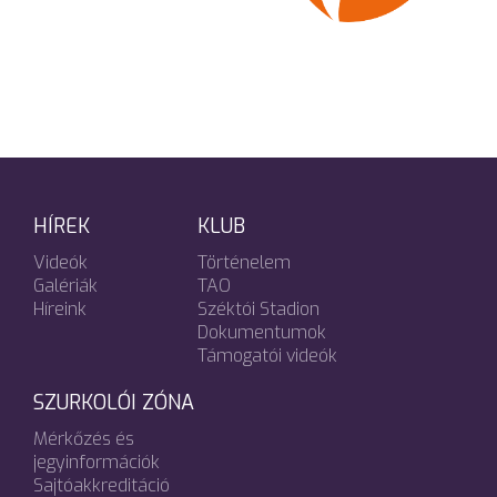
HÍREK
KLUB
Videók
Történelem
Galériák
TAO
Híreink
Széktói Stadion
Dokumentumok
Támogatói videók
SZURKOLÓI ZÓNA
Mérkőzés és
jegyinformációk
Sajtóakkreditáció