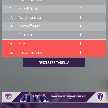
10.
Kazincbarcika
1
11.
Szentlőrinc
1
12.
Nagykanizsa
0
13.
Mezőkövesd
0
14.
Csákvár
0
15.
KTE
0
16.
Kozármisleny
0
RÉSZLETES TABELLA