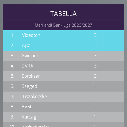
TABELLA
Merkantil Bank Liga 2026/2027
1.
Videoton
3
2.
Ajka
3
3.
Gyirmót
3
4.
DVTK
3
5.
Soroksár
3
6.
Szeged
1
7.
Tiszakécske
1
8.
BVSC
1
9.
Karcag
1