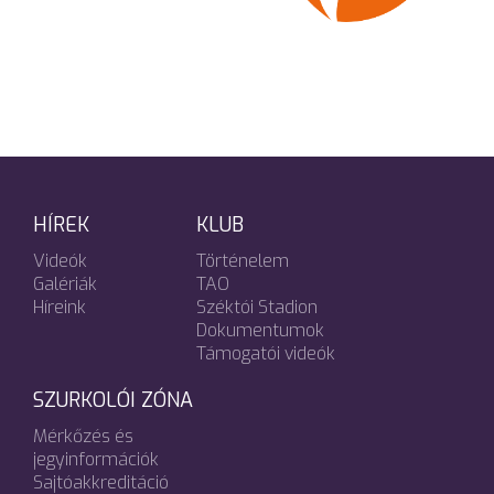
HÍREK
KLUB
Videók
Történelem
Galériák
TAO
Híreink
Széktói Stadion
Dokumentumok
Támogatói videók
SZURKOLÓI ZÓNA
Mérkőzés és
jegyinformációk
Sajtóakkreditáció