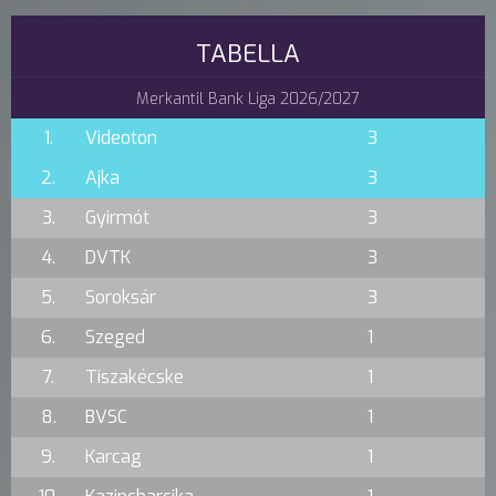
TABELLA
Merkantil Bank Liga 2026/2027
1.
Videoton
3
2.
Ajka
3
3.
Gyirmót
3
4.
DVTK
3
5.
Soroksár
3
6.
Szeged
1
7.
Tiszakécske
1
8.
BVSC
1
9.
Karcag
1