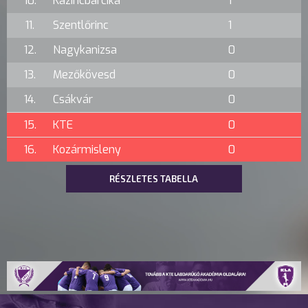
10.
Kazincbarcika
1
11.
Szentlőrinc
1
12.
Nagykanizsa
0
13.
Mezőkövesd
0
14.
Csákvár
0
15.
KTE
0
16.
Kozármisleny
0
RÉSZLETES TABELLA