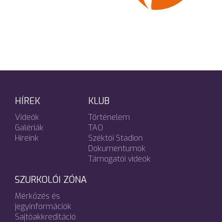
HÍREK
KLUB
Videók
Történelem
Galériák
TAO
Híreink
Széktói Stadion
Dokumentumok
Támogatói videók
SZURKOLÓI ZÓNA
Mérkőzés és
jegyinformációk
Sajtóakkreditáció