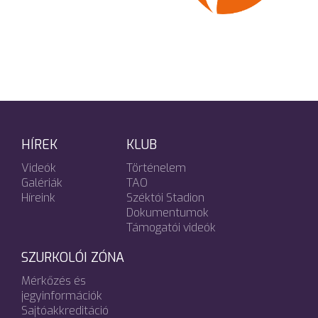
HÍREK
KLUB
Videók
Történelem
Galériák
TAO
Híreink
Széktói Stadion
Dokumentumok
Támogatói videók
SZURKOLÓI ZÓNA
Mérkőzés és
jegyinformációk
Sajtóakkreditáció