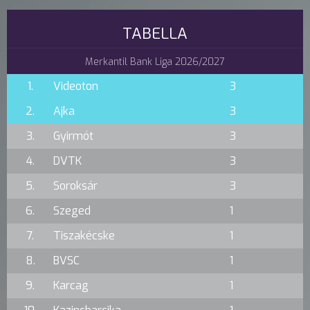
TABELLA
Merkantil Bank Liga 2026/2027
1.
Videoton
3
2.
Ajka
3
3.
Gyirmót
3
4.
DVTK
3
5.
Soroksár
3
6.
Szeged
1
7.
Tiszakécske
1
8.
BVSC
1
9.
Karcag
1