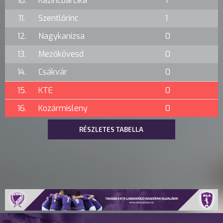
10.
Kazincbarcika
1
11.
Szentlőrinc
1
12.
Nagykanizsa
0
13.
Mezőkövesd
0
14.
Csákvár
0
15.
KTE
0
16.
Kozármisleny
0
RÉSZLETES TABELLA