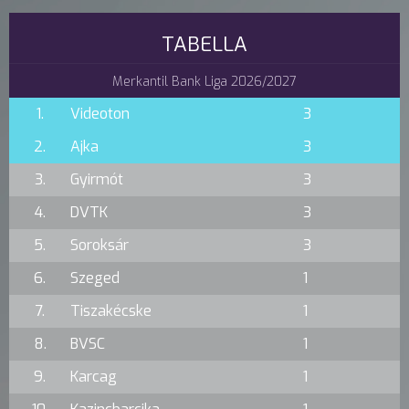
TABELLA
Merkantil Bank Liga 2026/2027
1.
Videoton
3
2.
Ajka
3
3.
Gyirmót
3
4.
DVTK
3
5.
Soroksár
3
6.
Szeged
1
7.
Tiszakécske
1
8.
BVSC
1
9.
Karcag
1