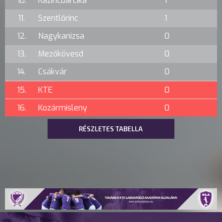
10.
Kazincbarcika
1
11.
Szentlőrinc
1
12.
Nagykanizsa
0
13.
Mezőkövesd
0
14.
Csákvár
0
15.
KTE
0
16.
Kozármisleny
0
RÉSZLETES TABELLA