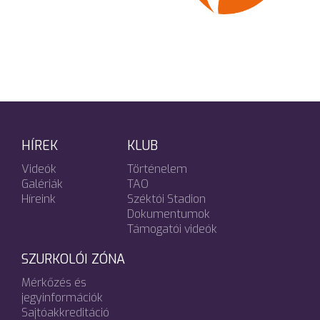
HÍREK
KLUB
Videók
Történelem
Galériák
TAO
Híreink
Széktói Stadion
Dokumentumok
Támogatói videók
SZURKOLÓI ZÓNA
Mérkőzés és
jegyinformációk
Sajtóakkreditáció