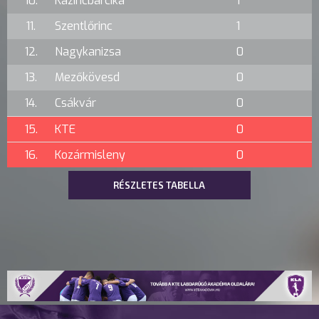
10.
Kazincbarcika
1
11.
Szentlőrinc
1
12.
Nagykanizsa
0
13.
Mezőkövesd
0
14.
Csákvár
0
15.
KTE
0
16.
Kozármisleny
0
RÉSZLETES TABELLA