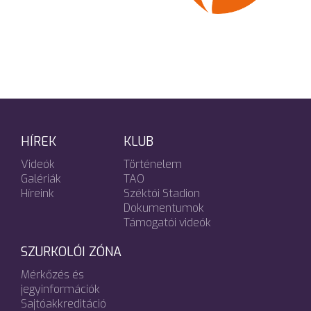
HÍREK
KLUB
Videók
Történelem
Galériák
TAO
Híreink
Széktói Stadion
Dokumentumok
Támogatói videók
SZURKOLÓI ZÓNA
Mérkőzés és
jegyinformációk
Sajtóakkreditáció