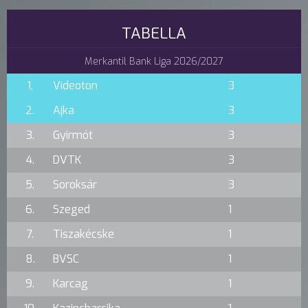
TABELLA
Merkantil Bank Liga 2026/2027
1.
Videoton
3
2.
Ajka
3
3.
Gyirmót
3
4.
DVTK
3
5.
Soroksár
3
6.
Szeged
1
7.
Tiszakécske
1
8.
BVSC
1
9.
Karcag
1