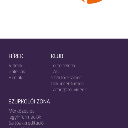
HÍREK
KLUB
Videók
Történelem
Galériák
TAO
Híreink
Széktói Stadion
Dokumentumok
Támogatói videók
SZURKOLÓI ZÓNA
Mérkőzés és
jegyinformációk
Sajtóakkreditáció