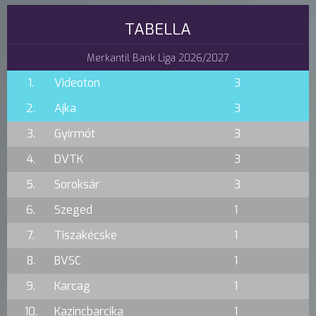
TABELLA
Merkantil Bank Liga 2026/2027
1.
Videoton
3
2.
Ajka
3
3.
Gyirmót
3
4.
DVTK
3
5.
Soroksár
3
6.
Szeged
1
7.
Tiszakécske
1
8.
BVSC
1
9.
Karcag
1
10.
Kazincbarcika
1