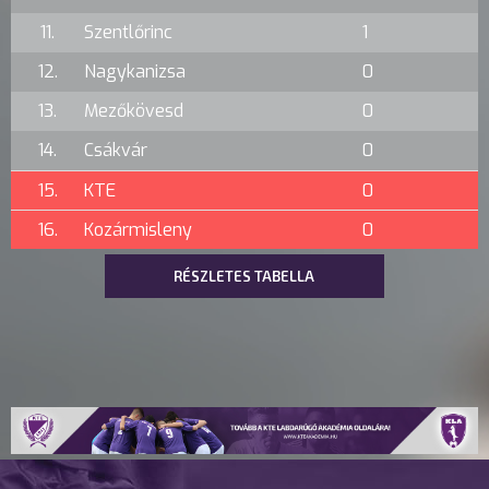
11.
Szentlőrinc
1
12.
Nagykanizsa
0
13.
Mezőkövesd
0
14.
Csákvár
0
15.
KTE
0
16.
Kozármisleny
0
RÉSZLETES TABELLA