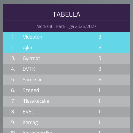
TABELLA
Merkantil Bank Liga 2026/2027
1.
Videoton
3
2.
Ajka
3
3.
Gyirmót
3
4.
DVTK
3
5.
Soroksár
3
6.
Szeged
1
7.
Tiszakécske
1
8.
BVSC
1
9.
Karcag
1