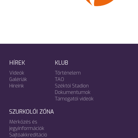
HÍREK
KLUB
Videók
Történelem
Galériák
TAO
Híreink
Széktói Stadion
Dokumentumok
Támogatói videók
SZURKOLÓI ZÓNA
Mérkőzés és
jegyinformációk
Sajtóakkreditáció