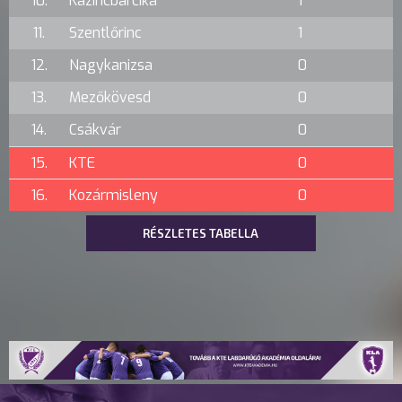
10.
Kazincbarcika
1
11.
Szentlőrinc
1
12.
Nagykanizsa
0
13.
Mezőkövesd
0
14.
Csákvár
0
15.
KTE
0
16.
Kozármisleny
0
RÉSZLETES TABELLA