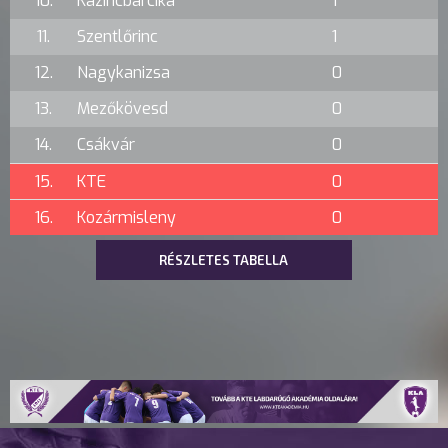
10.
Kazincbarcika
1
11.
Szentlőrinc
1
12.
Nagykanizsa
0
13.
Mezőkövesd
0
14.
Csákvár
0
15.
KTE
0
16.
Kozármisleny
0
RÉSZLETES TABELLA