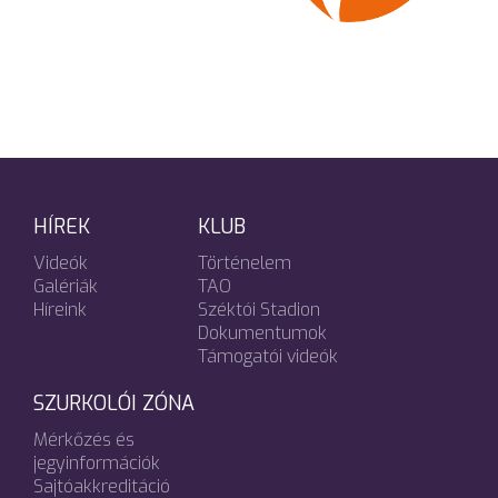
HÍREK
KLUB
Videók
Történelem
Galériák
TAO
Híreink
Széktói Stadion
Dokumentumok
Támogatói videók
SZURKOLÓI ZÓNA
Mérkőzés és
jegyinformációk
Sajtóakkreditáció