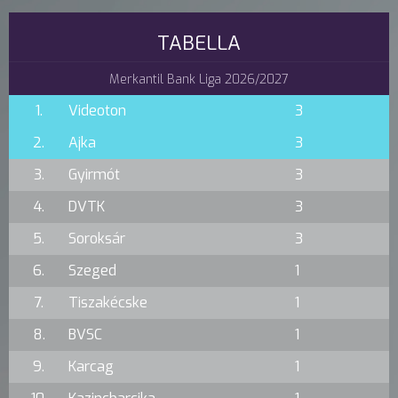
TABELLA
Merkantil Bank Liga 2026/2027
1.
Videoton
3
2.
Ajka
3
3.
Gyirmót
3
4.
DVTK
3
5.
Soroksár
3
6.
Szeged
1
7.
Tiszakécske
1
8.
BVSC
1
9.
Karcag
1