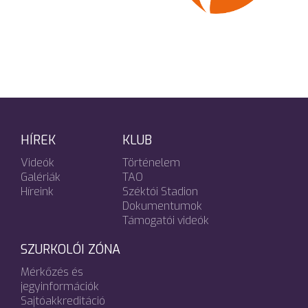
HÍREK
KLUB
Videók
Történelem
Galériák
TAO
Híreink
Széktói Stadion
Dokumentumok
Támogatói videók
SZURKOLÓI ZÓNA
Mérkőzés és
jegyinformációk
Sajtóakkreditáció