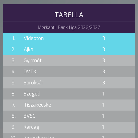
TABELLA
Merkantil Bank Liga 2026/2027
1.
Videoton
3
2.
Ajka
3
3.
Gyirmót
3
4.
DVTK
3
5.
Soroksár
3
6.
Szeged
1
7.
Tiszakécske
1
8.
BVSC
1
9.
Karcag
1