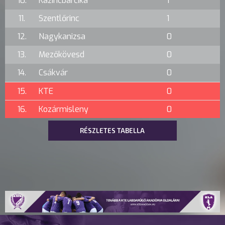
10.
Kazincbarcika
1
11.
Szentlőrinc
1
12.
Nagykanizsa
0
13.
Mezőkövesd
0
14.
Csákvár
0
15.
KTE
0
16.
Kozármisleny
0
RÉSZLETES TABELLA