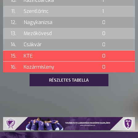
10.
Kazincbarcika
1
11.
Szentlőrinc
1
12.
Nagykanizsa
0
13.
Mezőkövesd
0
14.
Csákvár
0
15.
KTE
0
16.
Kozármisleny
0
RÉSZLETES TABELLA