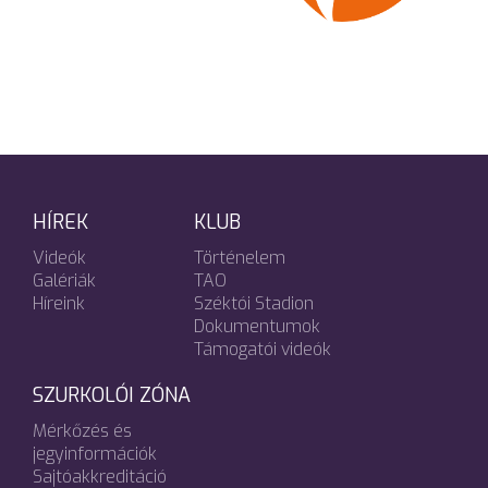
HÍREK
KLUB
Videók
Történelem
Galériák
TAO
Híreink
Széktói Stadion
Dokumentumok
Támogatói videók
SZURKOLÓI ZÓNA
Mérkőzés és
jegyinformációk
Sajtóakkreditáció