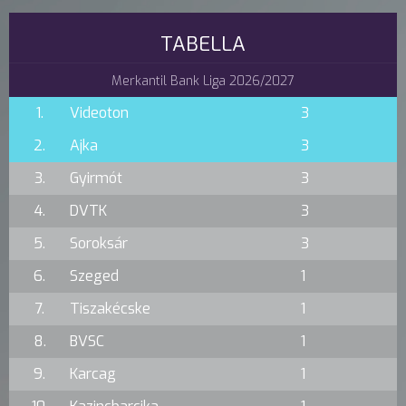
TABELLA
Merkantil Bank Liga 2026/2027
1.
Videoton
3
2.
Ajka
3
3.
Gyirmót
3
4.
DVTK
3
5.
Soroksár
3
6.
Szeged
1
7.
Tiszakécske
1
8.
BVSC
1
9.
Karcag
1