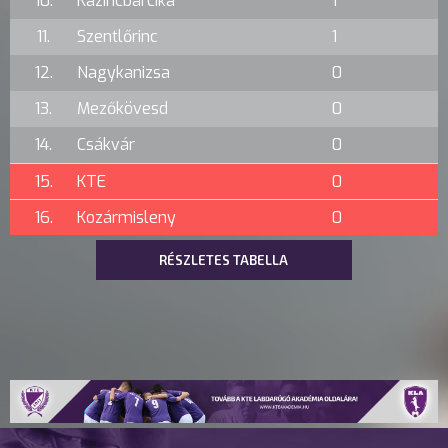
10.
Kazincbarcika
1
11.
Szentlőrinc
1
12.
Nagykanizsa
0
13.
Mezőkövesd
0
14.
Csákvár
0
15.
KTE
0
16.
Kozármisleny
0
RÉSZLETES TABELLA