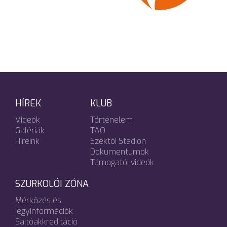
HÍREK
KLUB
Videók
Történelem
Galériák
TAO
Híreink
Széktói Stadion
Dokumentumok
Támogatói videók
SZURKOLÓI ZÓNA
Mérkőzés és
jegyinformációk
Sajtóakkreditáció