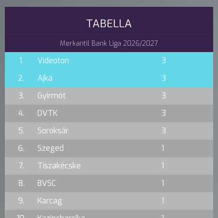
TABELLA
Merkantil Bank Liga 2026/2027
1.
Videoton
3
2.
Ajka
3
3.
Gyirmót
3
4.
DVTK
3
5.
Soroksár
3
6.
Szeged
1
7.
Tiszakécske
1
8.
BVSC
1
9.
Karcag
1