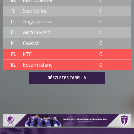
10.
Kazincbarcika
1
11.
Szentlőrinc
1
12.
Nagykanizsa
0
13.
Mezőkövesd
0
14.
Csákvár
0
15.
KTE
0
16.
Kozármisleny
0
RÉSZLETES TABELLA