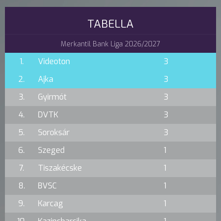
TABELLA
Merkantil Bank Liga 2026/2027
1.
Videoton
3
2.
Ajka
3
3.
Gyirmót
3
4.
DVTK
3
5.
Soroksár
3
6.
Szeged
1
7.
Tiszakécske
1
8.
BVSC
1
9.
Karcag
1