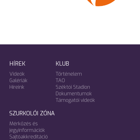
HÍREK
KLUB
Videók
Történelem
Galériák
TAO
Híreink
Széktói Stadion
Dokumentumok
Támogatói videók
SZURKOLÓI ZÓNA
Mérkőzés és
jegyinformációk
Sajtóakkreditáció