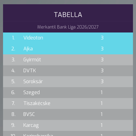
TABELLA
Merkantil Bank Liga 2026/2027
1.
Videoton
3
2.
Ajka
3
3.
Gyirmót
3
4.
DVTK
3
5.
Soroksár
3
6.
Szeged
1
7.
Tiszakécske
1
8.
BVSC
1
9.
Karcag
1