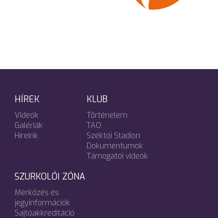
HÍREK
KLUB
Videók
Történelem
Galériák
TAO
Híreink
Széktói Stadion
Dokumentumok
Támogatói videók
SZURKOLÓI ZÓNA
Mérkőzés és
jegyinformációk
Sajtóakkreditáció