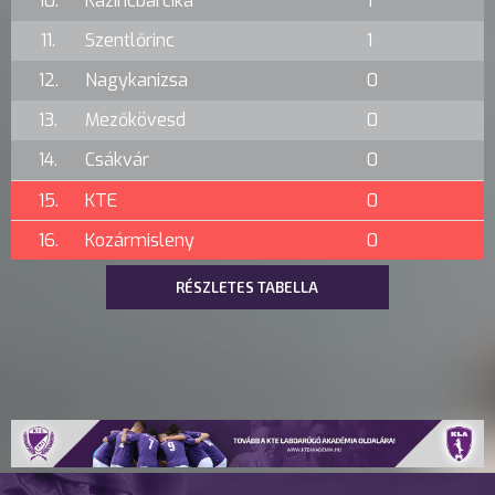
10.
Kazincbarcika
1
11.
Szentlőrinc
1
12.
Nagykanizsa
0
13.
Mezőkövesd
0
14.
Csákvár
0
15.
KTE
0
16.
Kozármisleny
0
RÉSZLETES TABELLA