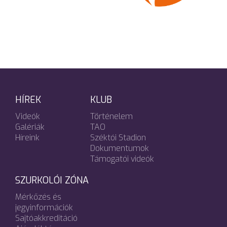
HÍREK
KLUB
Videók
Történelem
Galériák
TAO
Híreink
Széktói Stadion
Dokumentumok
Támogatói videók
SZURKOLÓI ZÓNA
Mérkőzés és
jegyinformációk
Sajtóakkreditáció