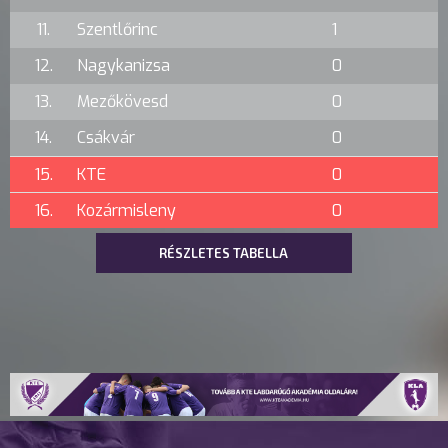
11.
Szentlőrinc
1
12.
Nagykanizsa
0
13.
Mezőkövesd
0
14.
Csákvár
0
15.
KTE
0
16.
Kozármisleny
0
RÉSZLETES TABELLA