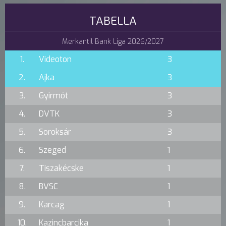
TABELLA
Merkantil Bank Liga 2026/2027
1.
Videoton
3
2.
Ajka
3
3.
Gyirmót
3
4.
DVTK
3
5.
Soroksár
3
6.
Szeged
1
7.
Tiszakécske
1
8.
BVSC
1
9.
Karcag
1
10.
Kazincbarcika
1