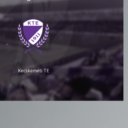
-
Kecskeméti TE