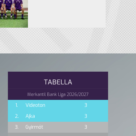
TABELLA
Merkantil Bank Liga 2026/2027
1.
Videoton
3
2.
Ajka
3
3.
Gyirmót
3