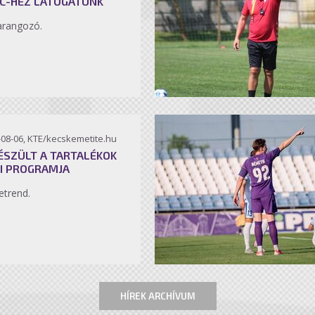
C-HEZ LÁTOGATUNK
arangozó.
-08-06, KTE/kecskemetite.hu
ÉSZÜLT A TARTALÉKOK
I PROGRAMJA
etrend.
HÍREK ARCHÍVUM