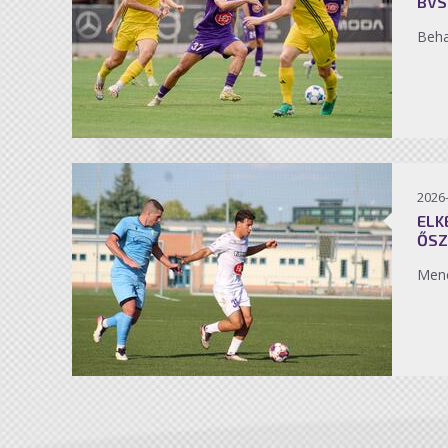
BVS
Beh
2026
ELK
ŐSZ
Men