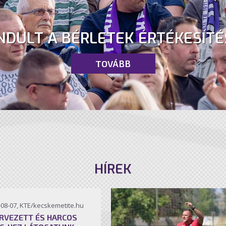
NDULT A BÉRLETEK ÉRTÉKESÍTÉ
TOVÁBB
HÍREK
-08-07, KTE/kecskemetite.hu
RVEZETT ÉS HARCOS