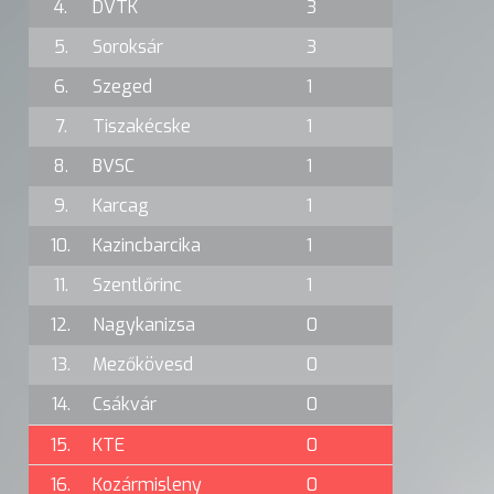
4.
DVTK
3
5.
Soroksár
3
6.
Szeged
1
7.
Tiszakécske
1
8.
BVSC
1
9.
Karcag
1
10.
Kazincbarcika
1
11.
Szentlőrinc
1
12.
Nagykanizsa
0
13.
Mezőkövesd
0
14.
Csákvár
0
15.
KTE
0
16.
Kozármisleny
0