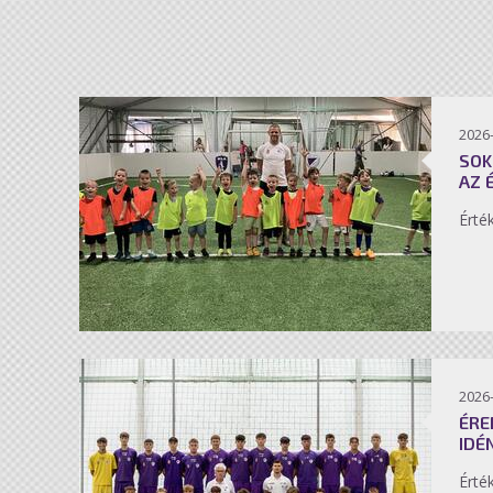
2026-
SOK
AZ 
Érté
2026-
ÉRE
IDÉ
Érté