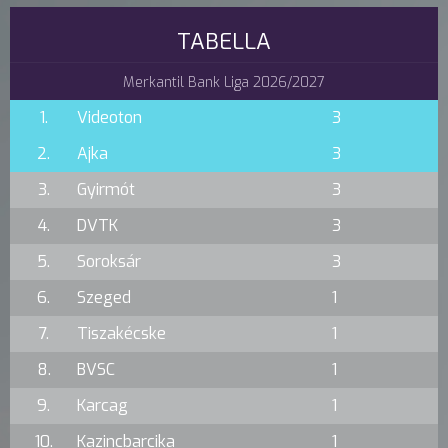
TABELLA
Merkantil Bank Liga 2026/2027
1.
Videoton
3
2.
Ajka
3
3.
Gyirmót
3
4.
DVTK
3
5.
Soroksár
3
6.
Szeged
1
7.
Tiszakécske
1
8.
BVSC
1
9.
Karcag
1
10.
Kazincbarcika
1