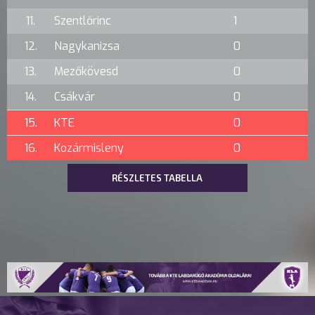
11.
Szentlőrinc
1
12.
Nagykanizsa
0
13.
Mezőkövesd
0
14.
Csákvár
0
15.
KTE
0
16.
Kozármisleny
0
RÉSZLETES TABELLA