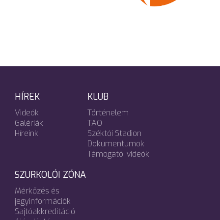
HÍREK
KLUB
Videók
Történelem
Galériák
TAO
Híreink
Széktói Stadion
Dokumentumok
Támogatói videók
SZURKOLÓI ZÓNA
Mérkőzés és
jegyinformációk
Sajtóakkreditáció