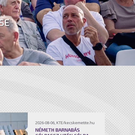
SE
2026-08-06, KTE/kecskemetite.hu
NÉMETH BARNABÁS