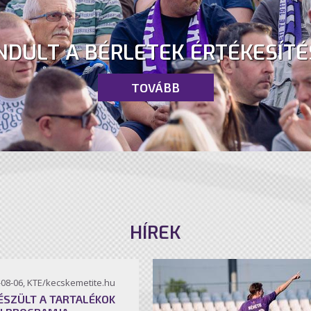
NDULT A BÉRLETEK ÉRTÉKESÍTÉ
TOVÁBB
HÍREK
-08-06, KTE/kecskemetite.hu
ÉSZÜLT A TARTALÉKOK