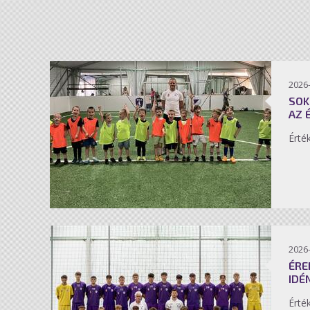
2026-
SOK
AZ 
Érté
2026-
ÉRE
IDÉ
Érté