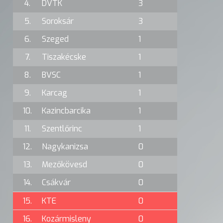
4.
DVTK
3
5.
Soroksár
3
6.
Szeged
1
7.
Tiszakécske
1
8.
BVSC
1
9.
Karcag
1
10.
Kazincbarcika
1
11.
Szentlőrinc
1
12.
Nagykanizsa
0
13.
Mezőkövesd
0
14.
Csákvár
0
15.
KTE
0
16.
Kozármisleny
0