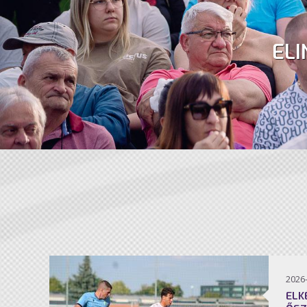
ELI
2026
ELK