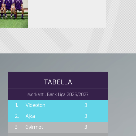
TABELLA
Merkantil Bank Liga 2026/2027
1.
Videoton
3
2.
Ajka
3
3.
Gyirmót
3