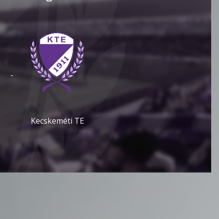
-
Kecskeméti TE