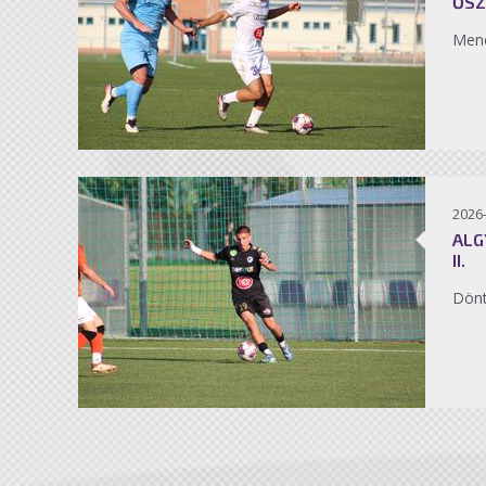
ŐSZ
Men
2026
ALG
II.
Dönt