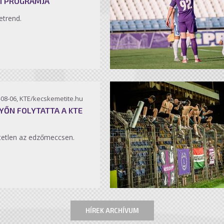
I PROGRAMJA
etrend.
-08-06, KTE/kecskemetite.hu
YŐN FOLYTATTA A KTE
etlen az edzőmeccsen.
HÍREK ARCHÍVUM