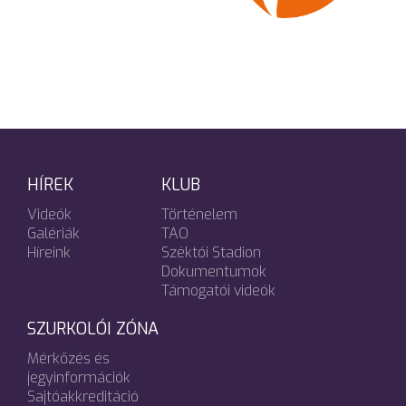
HÍREK
KLUB
Videók
Történelem
Galériák
TAO
Híreink
Széktói Stadion
Dokumentumok
Támogatói videók
SZURKOLÓI ZÓNA
Mérkőzés és
jegyinformációk
Sajtóakkreditáció