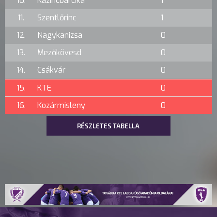
10.
Kazincbarcika
1
11.
Szentlőrinc
1
12.
Nagykanizsa
0
13.
Mezőkövesd
0
14.
Csákvár
0
15.
KTE
0
16.
Kozármisleny
0
RÉSZLETES TABELLA