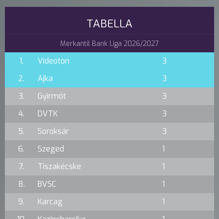
TABELLA
Merkantil Bank Liga 2026/2027
1.
Videoton
3
2.
Ajka
3
3.
Gyirmót
3
4.
DVTK
3
5.
Soroksár
3
6.
Szeged
1
7.
Tiszakécske
1
8.
BVSC
1
9.
Karcag
1