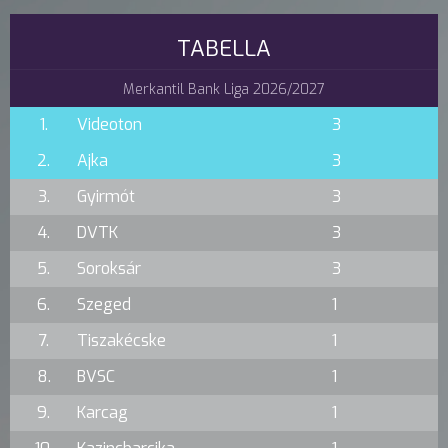
TABELLA
Merkantil Bank Liga 2026/2027
1.
Videoton
3
2.
Ajka
3
3.
Gyirmót
3
4.
DVTK
3
5.
Soroksár
3
6.
Szeged
1
7.
Tiszakécske
1
8.
BVSC
1
9.
Karcag
1