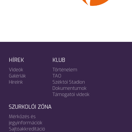
HÍREK
KLUB
Videók
Történelem
Galériák
TAO
Híreink
Széktói Stadion
Dokumentumok
Támogatói videók
SZURKOLÓI ZÓNA
Mérkőzés és
jegyinformációk
Sajtóakkreditáció