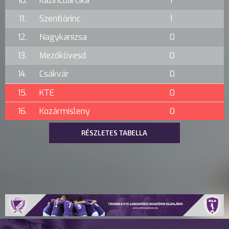
10.
Kazincbarcika
1
11.
Szentlőrinc
1
12.
Nagykanizsa
0
13.
Mezőkövesd
0
14.
Csákvár
0
15.
KTE
0
16.
Kozármisleny
0
RÉSZLETES TABELLA