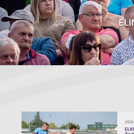
ELI
2026
ELK