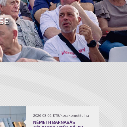
SE
2026-08-06, KTE/kecskemetite.hu
NÉMETH BARNABÁS