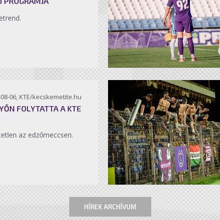
I PROGRAMJA
etrend.
-08-06, KTE/kecskemetite.hu
YŐN FOLYTATTA A KTE
etlen az edzőmeccsen.
HÍREK ARCHÍVUM