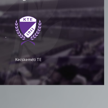
-
Kecskeméti TE