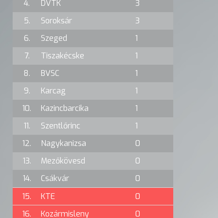
4.
DVTK
3
5.
Soroksár
3
6.
Szeged
1
7.
Tiszakécske
1
8.
BVSC
1
9.
Karcag
1
10.
Kazincbarcika
1
11.
Szentlőrinc
1
12.
Nagykanizsa
0
13.
Mezőkövesd
0
14.
Csákvár
0
15.
KTE
0
16.
Kozármisleny
0