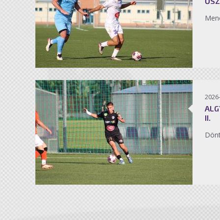
ŐSZ
Men
2026
ALG
II.
Dönt