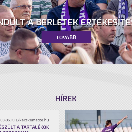
NDULT A BÉRLETEK ÉRTÉKESÍTÉ
TOVÁBB
HÍREK
-08-06, KTE/kecskemetite.hu
ÉSZÜLT A TARTALÉKOK