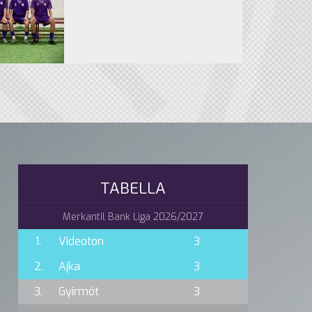
TABELLA
Merkantil Bank Liga 2026/2027
1.
Videoton
3
2.
Ajka
3
3.
Gyirmót
3