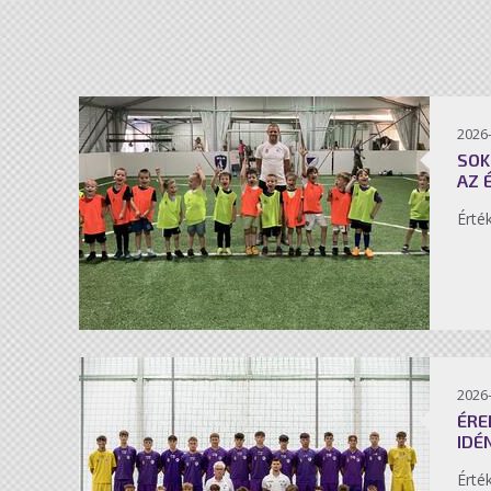
2026-
SOK
AZ 
Érté
2026-
ÉRE
IDÉ
Érté