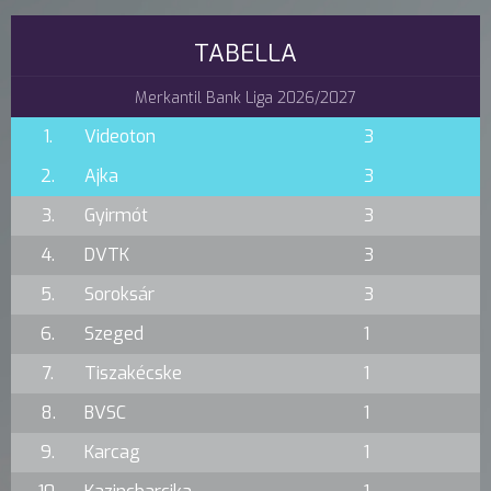
TABELLA
Merkantil Bank Liga 2026/2027
1.
Videoton
3
2.
Ajka
3
3.
Gyirmót
3
4.
DVTK
3
5.
Soroksár
3
6.
Szeged
1
7.
Tiszakécske
1
8.
BVSC
1
9.
Karcag
1