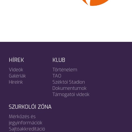
HÍREK
KLUB
Videók
Történelem
Galériák
TAO
Híreink
Széktói Stadion
Dokumentumok
Támogatói videók
SZURKOLÓI ZÓNA
Mérkőzés és
jegyinformációk
Sajtóakkreditáció