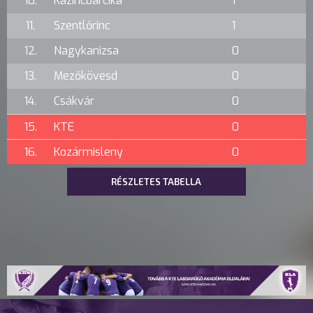
10.
Kazincbarcika
1
11.
Szentlőrinc
1
12.
Nagykanizsa
0
13.
Mezőkövesd
0
14.
Csákvár
0
15.
KTE
0
16.
Kozármisleny
0
RÉSZLETES TABELLA