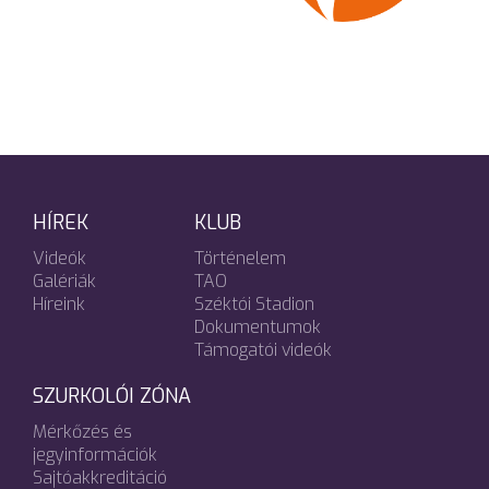
HÍREK
KLUB
Videók
Történelem
Galériák
TAO
Híreink
Széktói Stadion
Dokumentumok
Támogatói videók
SZURKOLÓI ZÓNA
Mérkőzés és
jegyinformációk
Sajtóakkreditáció