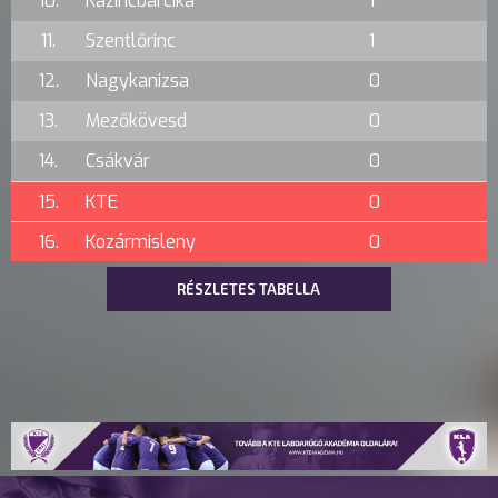
10.
Kazincbarcika
1
11.
Szentlőrinc
1
12.
Nagykanizsa
0
13.
Mezőkövesd
0
14.
Csákvár
0
15.
KTE
0
16.
Kozármisleny
0
RÉSZLETES TABELLA