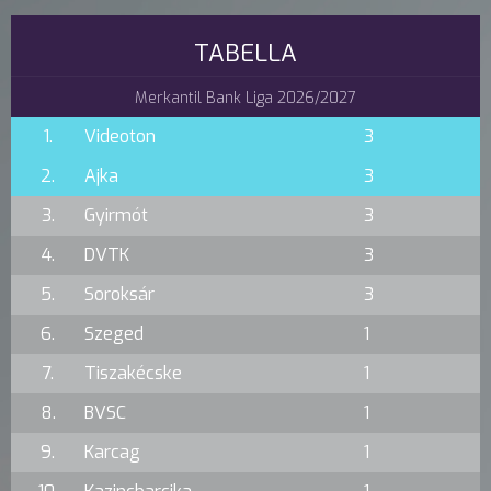
TABELLA
Merkantil Bank Liga 2026/2027
1.
Videoton
3
2.
Ajka
3
3.
Gyirmót
3
4.
DVTK
3
5.
Soroksár
3
6.
Szeged
1
7.
Tiszakécske
1
8.
BVSC
1
9.
Karcag
1