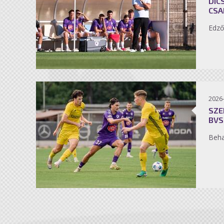
DIC
CSA
Edző
2026
SZE
BVS
Beh