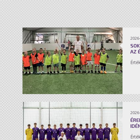
2026-
SOK
AZ 
Érté
2026-
ÉRE
IDÉ
Érté