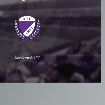
-
Kecskeméti TE