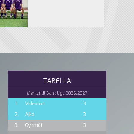
TABELLA
Merkantil Bank Liga 2026/2027
1.
Videoton
3
2.
Ajka
3
3.
Gyirmót
3