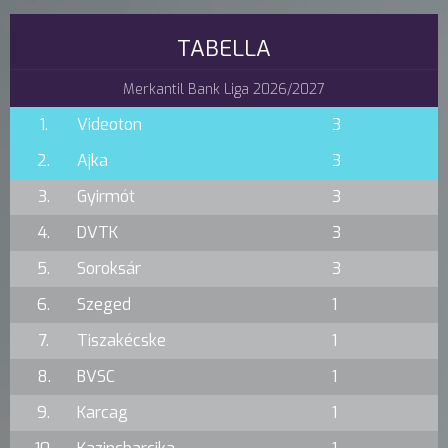
TABELLA
Merkantil Bank Liga 2026/2027
1.
Videoton
3
2.
Ajka
3
3.
Gyirmót
3
4.
DVTK
3
5.
Soroksár
3
6.
Szeged
1
7.
Tiszakécske
1
8.
BVSC
1
9.
Karcag
1