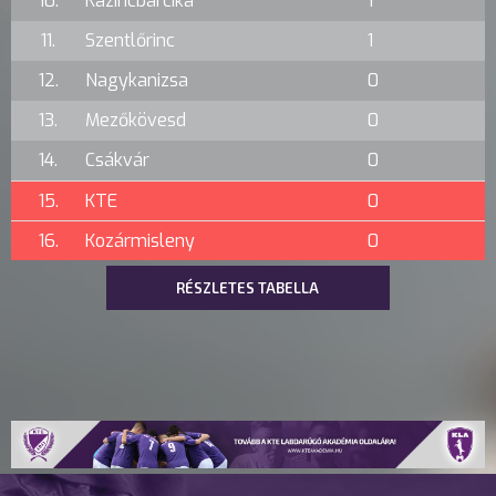
10.
Kazincbarcika
1
11.
Szentlőrinc
1
12.
Nagykanizsa
0
13.
Mezőkövesd
0
14.
Csákvár
0
15.
KTE
0
16.
Kozármisleny
0
RÉSZLETES TABELLA