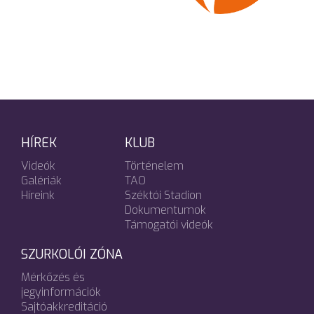
HÍREK
KLUB
Videók
Történelem
Galériák
TAO
Híreink
Széktói Stadion
Dokumentumok
Támogatói videók
SZURKOLÓI ZÓNA
Mérkőzés és
jegyinformációk
Sajtóakkreditáció