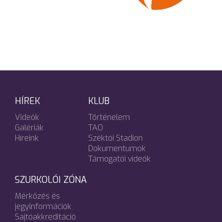
HÍREK
KLUB
Videók
Történelem
Galériák
TAO
Híreink
Széktói Stadion
Dokumentumok
Támogatói videók
SZURKOLÓI ZÓNA
Mérkőzés és
jegyinformációk
Sajtóakkreditáció