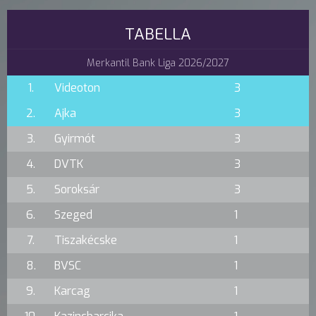
TABELLA
Merkantil Bank Liga 2026/2027
1.
Videoton
3
2.
Ajka
3
3.
Gyirmót
3
4.
DVTK
3
5.
Soroksár
3
6.
Szeged
1
7.
Tiszakécske
1
8.
BVSC
1
9.
Karcag
1