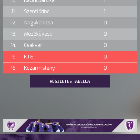
10.
Kazincbarcika
1
11.
Szentlőrinc
1
12.
Nagykanizsa
0
13.
Mezőkövesd
0
14.
Csákvár
0
15.
KTE
0
16.
Kozármisleny
0
RÉSZLETES TABELLA