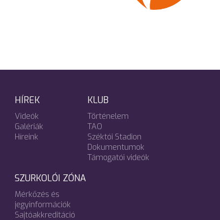
HÍREK
KLUB
Videók
Történelem
Galériák
TAO
Híreink
Széktói Stadion
Dokumentumok
Támogatói videók
SZURKOLÓI ZÓNA
Mérkőzés és
jegyinformációk
Sajtóakkreditáció