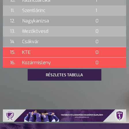
10.
Kazincbarcika
1
11.
Szentlőrinc
1
12.
Nagykanizsa
0
13.
Mezőkövesd
0
14.
Csákvár
0
15.
KTE
0
16.
Kozármisleny
0
RÉSZLETES TABELLA