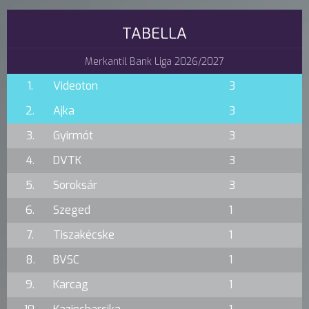
TABELLA
Merkantil Bank Liga 2026/2027
1.
Videoton
3
2.
Ajka
3
3.
Gyirmót
3
4.
DVTK
3
5.
Soroksár
3
6.
Szeged
1
7.
Tiszakécske
1
8.
BVSC
1
9.
Karcag
1