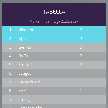
TABELLA
Merkantil Bank Liga 2026/2027
1.
Videoton
3
2.
Ajka
3
3.
Gyirmót
3
4.
DVTK
3
5.
Soroksár
3
6.
Szeged
1
7.
Tiszakécske
1
8.
BVSC
1
9.
Karcag
1