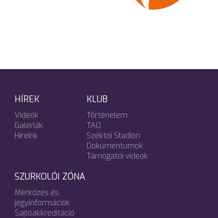
HÍREK
KLUB
Videók
Történelem
Galériák
TAO
Híreink
Széktói Stadion
Dokumentumok
Támogatói videók
SZURKOLÓI ZÓNA
Mérkőzés és
jegyinformációk
Sajtóakkreditáció