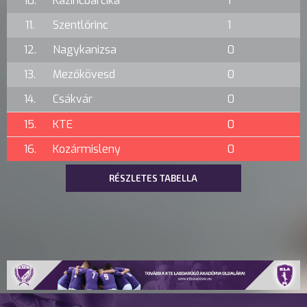
10.
Kazincbarcika
1
11.
Szentlőrinc
1
12.
Nagykanizsa
0
13.
Mezőkövesd
0
14.
Csákvár
0
15.
KTE
0
16.
Kozármisleny
0
RÉSZLETES TABELLA