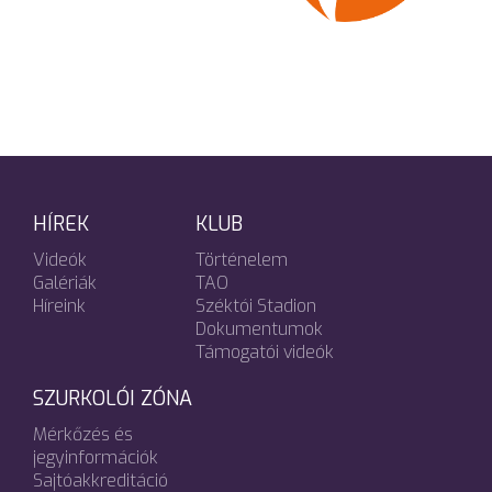
HÍREK
KLUB
Videók
Történelem
Galériák
TAO
Híreink
Széktói Stadion
Dokumentumok
Támogatói videók
SZURKOLÓI ZÓNA
Mérkőzés és
jegyinformációk
Sajtóakkreditáció