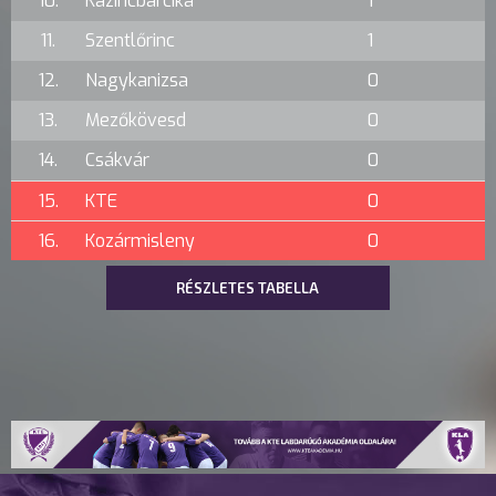
10.
Kazincbarcika
1
11.
Szentlőrinc
1
12.
Nagykanizsa
0
13.
Mezőkövesd
0
14.
Csákvár
0
15.
KTE
0
16.
Kozármisleny
0
RÉSZLETES TABELLA