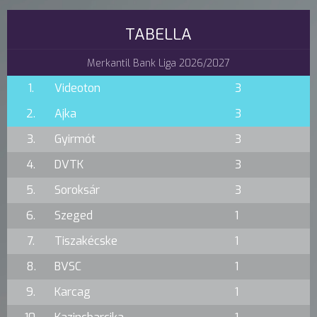
TABELLA
Merkantil Bank Liga 2026/2027
1.
Videoton
3
2.
Ajka
3
3.
Gyirmót
3
4.
DVTK
3
5.
Soroksár
3
6.
Szeged
1
7.
Tiszakécske
1
8.
BVSC
1
9.
Karcag
1