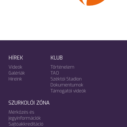
HÍREK
KLUB
Videók
Történelem
Galériák
TAO
Híreink
Széktói Stadion
Dokumentumok
Támogatói videók
SZURKOLÓI ZÓNA
Mérkőzés és
jegyinformációk
Sajtóakkreditáció