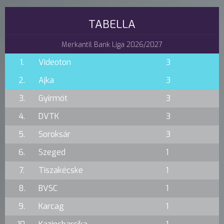
TABELLA
Merkantil Bank Liga 2026/2027
1.
Videoton
3
2.
Ajka
3
3.
Gyirmót
3
4.
DVTK
3
5.
Soroksár
3
6.
Szeged
1
7.
Tiszakécske
1
8.
BVSC
1
9.
Karcag
1