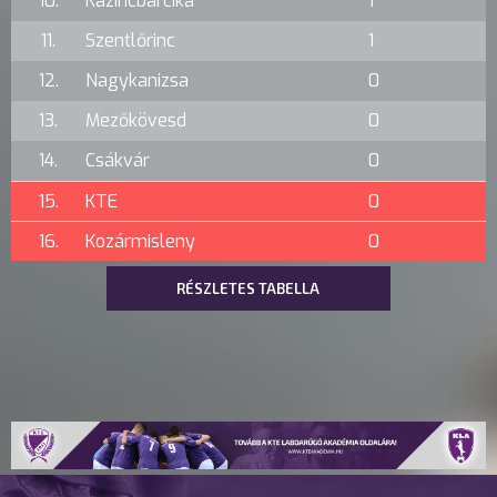
10.
Kazincbarcika
1
11.
Szentlőrinc
1
12.
Nagykanizsa
0
13.
Mezőkövesd
0
14.
Csákvár
0
15.
KTE
0
16.
Kozármisleny
0
RÉSZLETES TABELLA