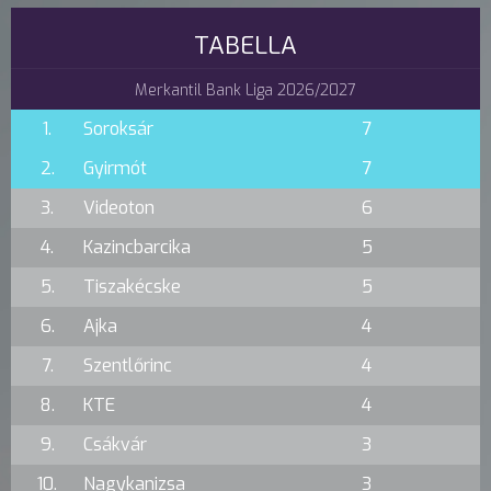
TABELLA
Merkantil Bank Liga 2026/2027
1.
Soroksár
7
2.
Gyirmót
7
3.
Videoton
6
4.
Kazincbarcika
5
5.
Tiszakécske
5
6.
Ajka
4
7.
Szentlőrinc
4
8.
KTE
4
9.
Csákvár
3
10.
Nagykanizsa
3