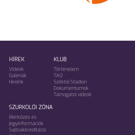
HÍREK
KLUB
Videók
Történelem
Galériák
TAO
Híreink
Széktói Stadion
Dokumentumok
Támogatói videók
SZURKOLÓI ZÓNA
Mérkőzés és
jegyinformációk
Sajtóakkreditáció