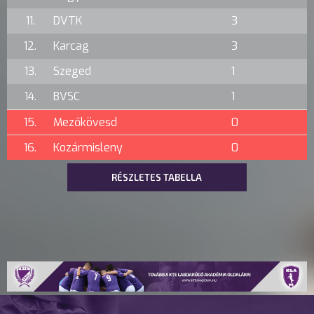
11.
DVTK
3
12.
Karcag
3
13.
Szeged
1
14.
BVSC
1
15.
Mezőkövesd
0
16.
Kozármisleny
0
RÉSZLETES TABELLA