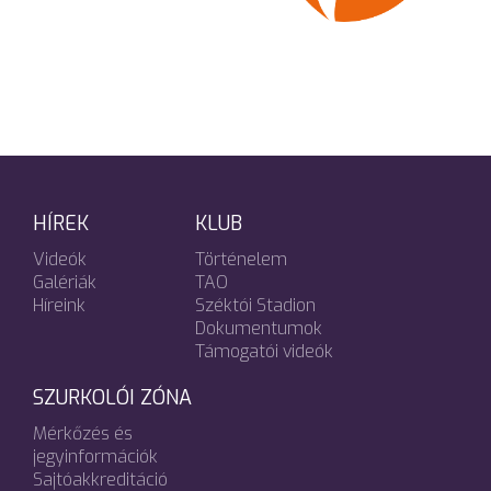
HÍREK
KLUB
Videók
Történelem
Galériák
TAO
Híreink
Széktói Stadion
Dokumentumok
Támogatói videók
SZURKOLÓI ZÓNA
Mérkőzés és
jegyinformációk
Sajtóakkreditáció