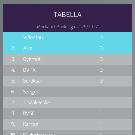
TABELLA
Merkantil Bank Liga 2026/2027
1.
Videoton
3
2.
Ajka
3
3.
Gyirmót
3
4.
DVTK
3
5.
Soroksár
3
6.
Szeged
1
7.
Tiszakécske
1
8.
BVSC
1
9.
Karcag
1