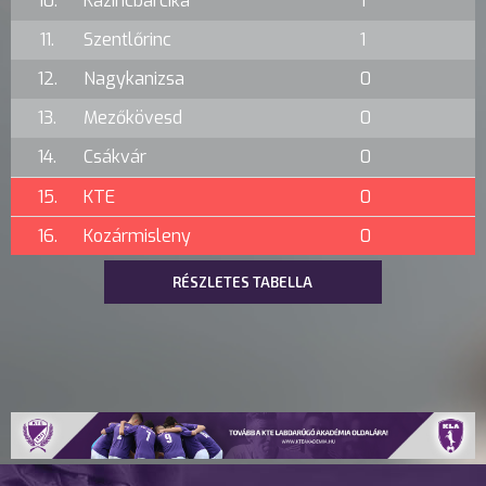
10.
Kazincbarcika
1
11.
Szentlőrinc
1
12.
Nagykanizsa
0
13.
Mezőkövesd
0
14.
Csákvár
0
15.
KTE
0
16.
Kozármisleny
0
RÉSZLETES TABELLA