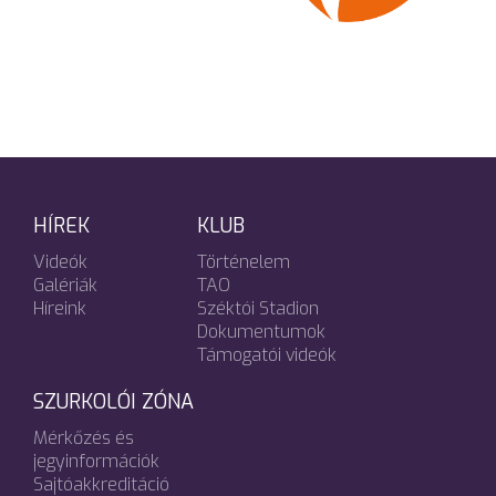
HÍREK
KLUB
Videók
Történelem
Galériák
TAO
Híreink
Széktói Stadion
Dokumentumok
Támogatói videók
SZURKOLÓI ZÓNA
Mérkőzés és
jegyinformációk
Sajtóakkreditáció