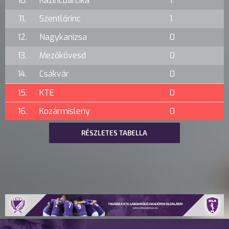
10.
Kazincbarcika
1
11.
Szentlőrinc
1
12.
Nagykanizsa
0
13.
Mezőkövesd
0
14.
Csákvár
0
15.
KTE
0
16.
Kozármisleny
0
RÉSZLETES TABELLA