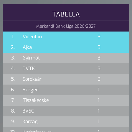
TABELLA
Merkantil Bank Liga 2026/2027
1.
Videoton
3
2.
Ajka
3
3.
Gyirmót
3
4.
DVTK
3
5.
Soroksár
3
6.
Szeged
1
7.
Tiszakécske
1
8.
BVSC
1
9.
Karcag
1