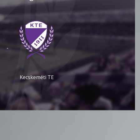
-
Kecskeméti TE