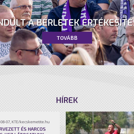
NDULT A BÉRLETEK ÉRTÉKESÍTÉ
TOVÁBB
HÍREK
-08-07, KTE/kecskemetite.hu
RVEZETT ÉS HARCOS