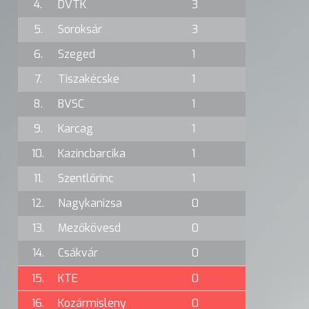
4.
DVTK
3
5.
Soroksár
3
6.
Szeged
1
7.
Tiszakécske
1
8.
BVSC
1
9.
Karcag
1
10.
Kazincbarcika
1
11.
Szentlőrinc
1
12.
Nagykanizsa
0
13.
Mezőkövesd
0
14.
Csákvár
0
15.
KTE
0
16.
Kozármisleny
0