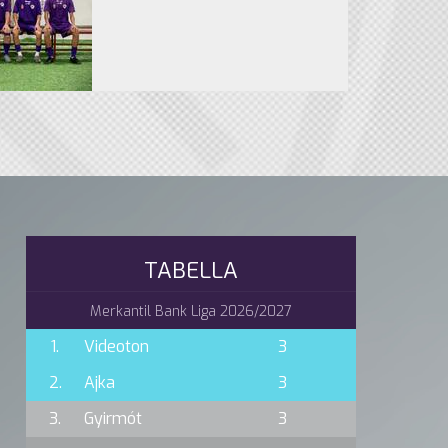
TABELLA
Merkantil Bank Liga 2026/2027
1.
Videoton
3
2.
Ajka
3
3.
Gyirmót
3