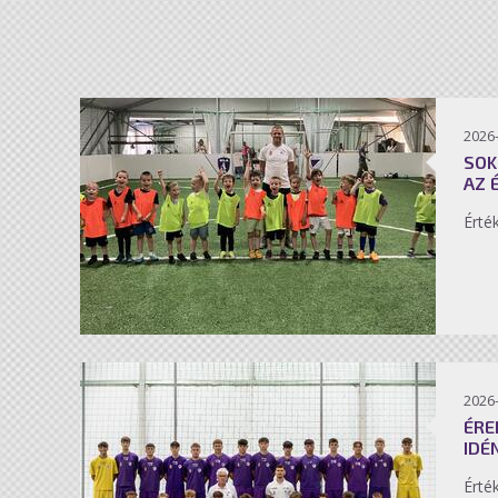
2026-
SOK
AZ 
Érté
2026-
ÉRE
IDÉ
Érté