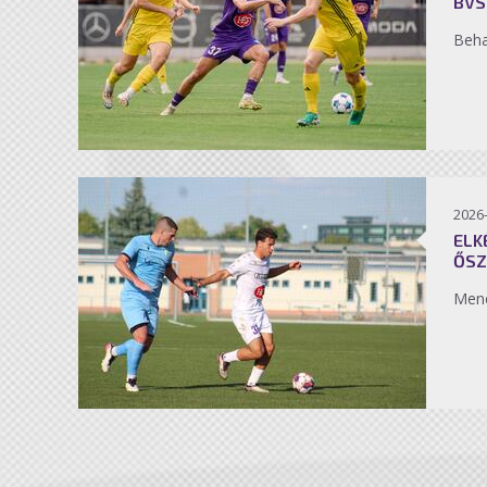
BVS
Beh
2026
ELK
ŐSZ
Men