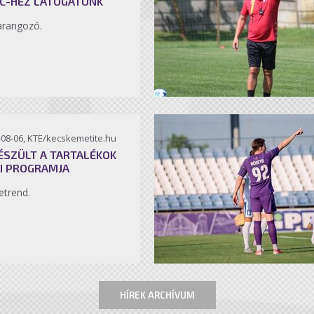
C-HEZ LÁTOGATUNK
arangozó.
-08-06, KTE/kecskemetite.hu
ÉSZÜLT A TARTALÉKOK
I PROGRAMJA
etrend.
HÍREK ARCHÍVUM