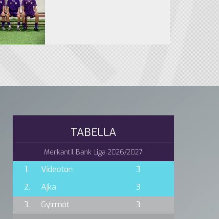
TABELLA
Merkantil Bank Liga 2026/2027
1.
Videoton
3
2.
Ajka
3
3.
Gyirmót
3