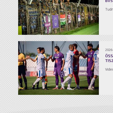
BVS
Tudn
2026
ÖSS
TIS
Vide