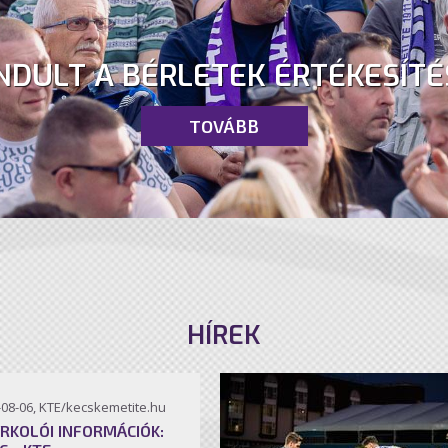
NDULT A BÉRLETEK ÉRTÉKESÍTÉ
TOVÁBB
HÍREK
-08-06, KTE/kecskemetite.hu
RKOLÓI INFORMÁCIÓK: