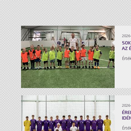
2026-
SOK
AZ 
Érté
2026-
ÉRE
IDÉ
Érté