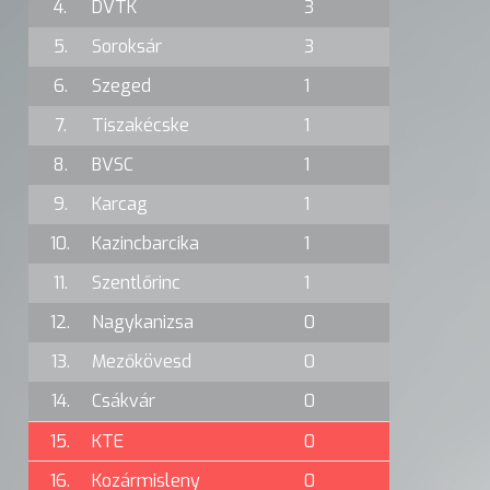
4.
DVTK
3
5.
Soroksár
3
6.
Szeged
1
7.
Tiszakécske
1
8.
BVSC
1
9.
Karcag
1
10.
Kazincbarcika
1
11.
Szentlőrinc
1
12.
Nagykanizsa
0
13.
Mezőkövesd
0
14.
Csákvár
0
15.
KTE
0
16.
Kozármisleny
0