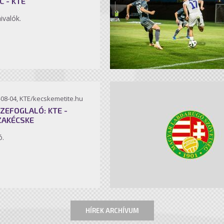
C - KTE
ivalók.
-08-04, KTE/kecskemetite.hu
ZEFOGLALÓ: KTE -
ZAKÉCSKE
ó.
HÍREK ARCHÍVUM