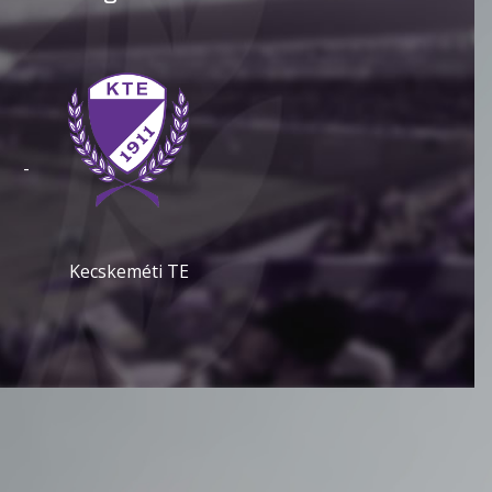
-
Kecskeméti TE