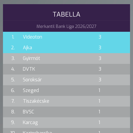
TABELLA
Merkantil Bank Liga 2026/2027
1.
Videoton
3
2.
Ajka
3
3.
Gyirmót
3
4.
DVTK
3
5.
Soroksár
3
6.
Szeged
1
7.
Tiszakécske
1
8.
BVSC
1
9.
Karcag
1