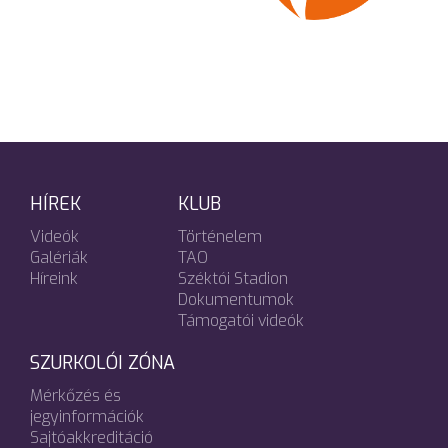
HÍREK
KLUB
Videók
Történelem
Galériák
TAO
Híreink
Széktói Stadion
Dokumentumok
Támogatói videók
SZURKOLÓI ZÓNA
Mérkőzés és
jegyinformációk
Sajtóakkreditáció