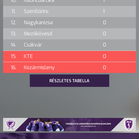
10.
Kazincbarcika
1
11.
Szentlőrinc
1
12.
Nagykanizsa
0
13.
Mezőkövesd
0
14.
Csákvár
0
15.
KTE
0
16.
Kozármisleny
0
RÉSZLETES TABELLA